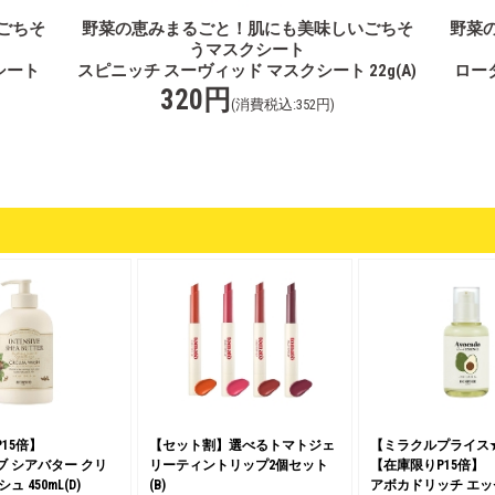
ごちそ
野菜の恵みまるごと！肌にも美味しいごちそ
野菜
うマスクシート
シート
スピニッチ スーヴィッド マスクシート 22g(A)
ロー
320円
(消費税込:352円)
15倍】
【セット割】選べるトマトジェ
【ミラクルプライス★3
 シアバター クリ
リーティントリップ2個セット
【在庫限りP15倍】
 450mL(D)
(B)
アボカドリッチ エッセ