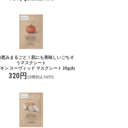
の恵みまるごと！肌にも美味しいごちそ
うマスクシート
キン スーヴィッド マスクシート 20g(A)
320円
(消費税込:352円)