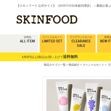
【スキンフード 公式サイト】（SKINFOOD日本総代理店） ～素肌が
クリアランスセール
スペシャルセット
新商
全商品
LIMITED SET
CLEARANCE
NEW I
ALL ITEM
SALE
送料無料
4,950円以上(税込)お買い上げで
商品カテゴリ一覧
>
商品紹介
>
スペシャルセット
> 