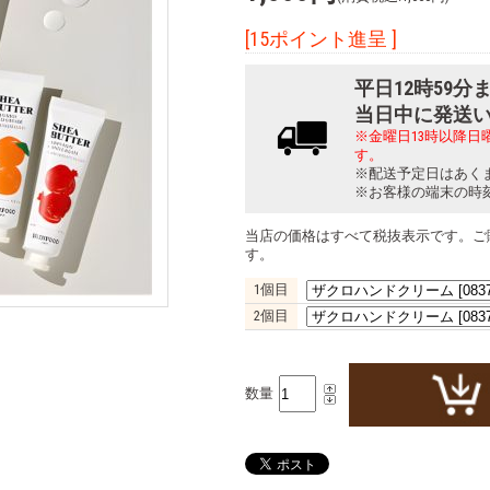
[15ポイント進呈 ]
平日12時59
当日中に発送
※金曜日13時以降
す。
※配送予定日はあく
※お客様の端末の時
当店の価格はすべて税抜表示です。ご
す。
1個目
2個目
数量