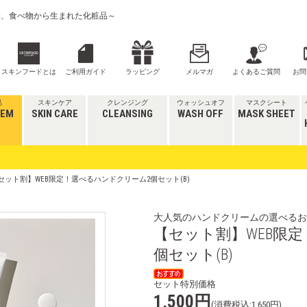
喜ぶ、食べ物から生まれた化粧品～
スキンフードとは
ご利用ガイド
ラッピング
メルマガ
よくあるご質問
お問
品
スキンケア
クレンジング
ウォッシュオフ
マスクシート
TEM
SKIN CARE
CLEANSING
WASH OFF
MASK SHEET
【セット割】WEB限定！選べるハンドクリーム2個セット(B)
大人気のハンドクリームの選べるお
【セット割】WEB限
個セット(B)
セット特別価格
1,500円
(消費税込:1,650円)