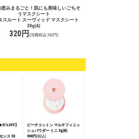
の恵みまるごと！肌にも美味しいごちそ
うマスクシート
タスルート スーヴィッド マスクシート
20g(A)
320円
(消費税込:352円)
1%OFF】
ピーチコットン マルチフィニッ
シュパウダー ミニ 5g(B)
ンス 55
990円
(税込)