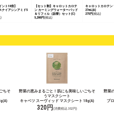
イント10倍】
【セット割】キャロットカロテ
キャロットカロテン
スナイアシンアミド5
ン カーミングウォーターパッド
27mL(A)
＆リフィル（詰替）セット(C)
275円
(税込)
)
5,280円
(税込)
ごちそ
野菜の恵みまるごと！肌にも美味しいごちそ
野菜
うマスクシート
(A)
キャベツ スーヴィッド マスクシート 18g(A)
ブロ
320円
(消費税込:352円)