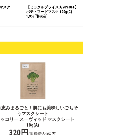
 マスク
【ミラクルプライス★20%OFF】
ポテトフードマスク 120g(C)
1,958円
(税込)
の恵みまるごと！肌にも美味しいごちそ
うマスクシート
ッコリー スーヴィッド マスクシート
18g(A)
320円
(消費税込:352円)