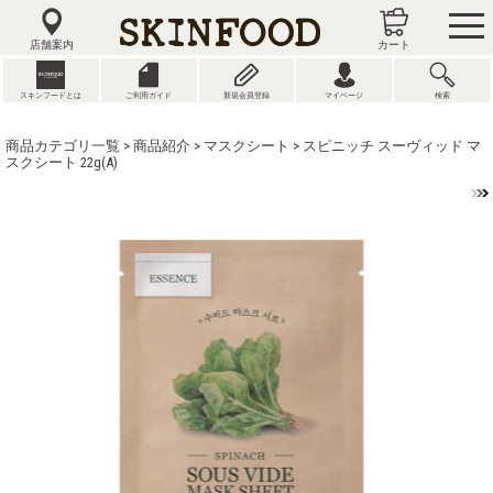
tog
nav
店舗案内
カート
スキンフードとは
ご利用ガイド
新規会員登録
マイページ
検索
商品カテゴリ一覧
>
商品紹介
>
マスクシート
> スピニッチ スーヴィッド マ
スクシート 22g(A)