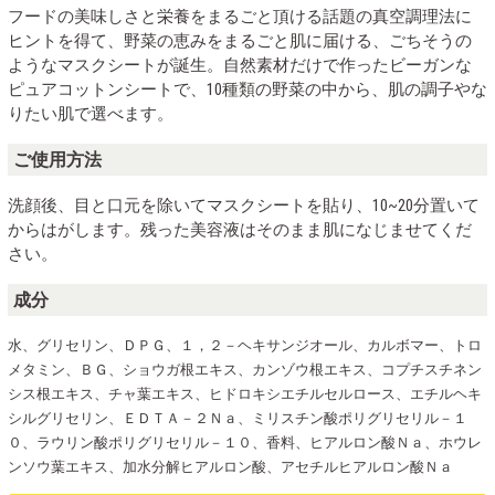
フードの美味しさと栄養をまるごと頂ける話題の真空調理法に
ヒントを得て、野菜の恵みをまるごと肌に届ける、ごちそうの
ようなマスクシートが誕生。自然素材だけで作ったビーガンな
ピュアコットンシートで、10種類の野菜の中から、肌の調子やな
りたい肌で選べます。
ご使用方法
洗顔後、目と口元を除いてマスクシートを貼り、10~20分置いて
からはがします。残った美容液はそのまま肌になじませてくだ
さい。
成分
水、グリセリン、ＤＰＧ、１，２－ヘキサンジオール、カルボマー、トロ
メタミン、ＢＧ、ショウガ根エキス、カンゾウ根エキス、コプチスチネン
シス根エキス、チャ葉エキス、ヒドロキシエチルセルロース、エチルヘキ
シルグリセリン、ＥＤＴＡ－２Ｎａ、ミリスチン酸ポリグリセリル－１
０、ラウリン酸ポリグリセリル－１０、香料、ヒアルロン酸Ｎａ、ホウレ
ンソウ葉エキス、加水分解ヒアルロン酸、アセチルヒアルロン酸Ｎａ