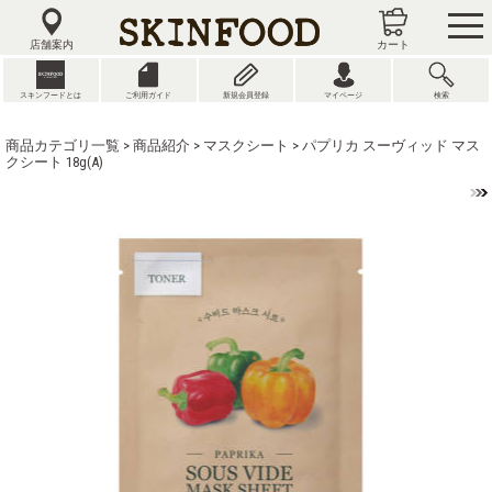
tog
nav
店舗案内
カート
スキンフードとは
ご利用ガイド
新規会員登録
マイページ
検索
商品カテゴリ一覧
>
商品紹介
>
マスクシート
> パプリカ スーヴィッド マス
クシート 18g(A)