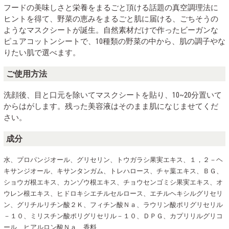
フードの美味しさと栄養をまるごと頂ける話題の真空調理法に
ヒントを得て、野菜の恵みをまるごと肌に届ける、ごちそうの
ようなマスクシートが誕生。自然素材だけで作ったビーガンな
ピュアコットンシートで、10種類の野菜の中から、肌の調子やな
りたい肌で選べます。
ご使用方法
洗顔後、目と口元を除いてマスクシートを貼り、10~20分置いて
からはがします。残った美容液はそのまま肌になじませてくだ
さい。
成分
水、プロパンジオール、グリセリン、トウガラシ果実エキス、１，２－ヘ
キサンジオール、キサンタンガム、トレハロース、チャ葉エキス、ＢＧ、
ショウガ根エキス、カンゾウ根エキス、チョウセンゴミシ果実エキス、オ
ウレン根エキス、ヒドロキシエチルセルロース、エチルヘキシルグリセリ
ン、グリチルリチン酸２Ｋ、フィチン酸Ｎａ、ラウリン酸ポリグリセリル
－１０、ミリスチン酸ポリグリセリル－１０、ＤＰＧ、カプリリルグリコ
ール、ヒアルロン酸Ｎａ、香料