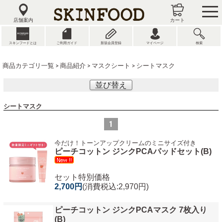
tog
nav
店舗案内
カート
スキンフードとは
ご利用ガイド
新規会員登録
マイページ
検索
商品カテゴリ一覧
>
商品紹介
>
マスクシート
> シートマスク
並び替え
シートマスク
1
今だけ！トーンアップクリームのミニサイズ付き
ピーチコットン ジンクPCAパッドセット(B)
セット特別価格
2,700円
(消費税込:2,970円)
ピーチコットン ジンクPCAマスク 7枚入り
(B)