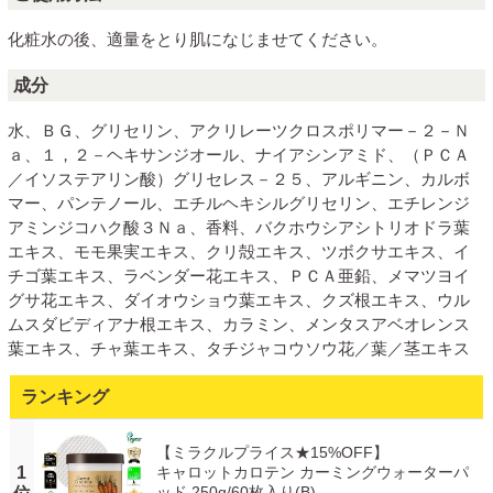
化粧水の後、適量をとり肌になじませてください。
成分
水、ＢＧ、グリセリン、アクリレーツクロスポリマー－２－Ｎ
ａ、１，２－ヘキサンジオール、ナイアシンアミド、（ＰＣＡ
／イソステアリン酸）グリセレス－２５、アルギニン、カルボ
マー、パンテノール、エチルヘキシルグリセリン、エチレンジ
アミンジコハク酸３Ｎａ、香料、バクホウシアシトリオドラ葉
エキス、モモ果実エキス、クリ殻エキス、ツボクサエキス、イ
チゴ葉エキス、ラベンダー花エキス、ＰＣＡ亜鉛、メマツヨイ
グサ花エキス、ダイオウショウ葉エキス、クズ根エキス、ウル
ムスダビディアナ根エキス、カラミン、メンタスアベオレンス
葉エキス、チャ葉エキス、タチジャコウソウ花／葉／茎エキス
ランキング
【ミラクルプライス★15%OFF】
1
キャロットカロテン カーミングウォーターパ
ッド 250g/60枚入り(B)