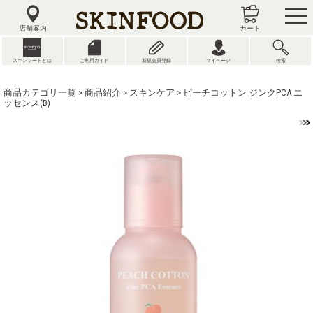
tog
nav
店舗案内
カート
スキンフードとは
ご利用ガイド
新規会員登録
マイページ
検索
商品カテゴリ一覧
>
商品紹介
>
スキンケア
> ピーチコットン ジンクPCA エ
ッセンス(B)