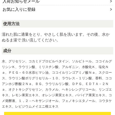
入荷お知らせメール
お気に入りに登録
使用方法
濡れた肌に適量をとり、やさしく肌を洗います。その後、水か
ぬるま湯で 洗い流してください。
成分
水、グリセリン、コカミドプロピルベタイン、ソルビトール、ココイルグ
リシンＫ、ラウリン酸、ミリスチン酸、アルギニン、水酸化Ｋ、塩化Ｎ
ａ、ＰＥＧ－６０水添ヒマシ油、ココイルリンゴアミノ酸Ｎａ、スクロー
ス、ラウリン酸ポリグリセリル－１０、ラウレス－１リン酸、香料、ココ
アンホジ酢酸２Ｎａ、ＢＧ、ラウリルリン酸、ＤＰＧ、ＥＤＴＡ－２Ｎ
ａ、オクトキシグリセリン、カラメル、ヘキシレングリコール、リンゴエ
キス、レモン果実エキス、オレンジ果実エキス、パパイア果実エキス、コ
メ発酵液、１，２－ヘキサンジオール、フェノキシエタノール、コウタケ
エキス、レピジウムメイエニ根エキス