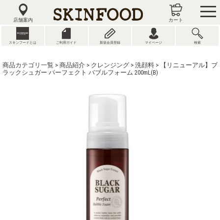
tog
nav
店舗案内
カート
スキンフードとは
ご利用ガイド
新規会員登録
マイページ
検索
商品カテゴリ一覧
>
商品紹介
>
クレンジング
>
洗顔料
> 【リニューアル】ブ
ラックシュガー パーフェクト バブルフォーム 200mL(B)