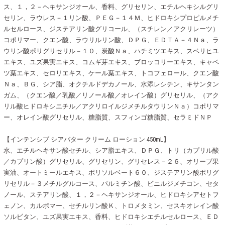
ス、１，２－ヘキサンジオール、香料、グリセリン、エチルヘキシルグリ
セリン、ラウレス－１リン酸、ＰＥＧ－１４Ｍ、ヒドロキシプロピルメチ
ルセルロース、ジステアリン酸グリコール、（スチレン／アクリレーツ）
コポリマー、クエン酸、ラウリルリン酸、ＤＰＧ、ＥＤＴＡ－４Ｎａ、ラ
ウリン酸ポリグリセリル－１０、炭酸Ｎａ、ハチミツエキス、スベリヒユ
エキス、ユズ果実エキス、コムギ芽エキス、ブロッコリーエキス、キャベ
ツ葉エキス、セロリエキス、ケール葉エキス、トコフェロール、クエン酸
Ｎａ、ＢＧ、シア脂、オクチルドデカノール、水添レシチン、キサンタン
ガム、（クエン酸／乳酸／リノール酸／オレイン酸）グリセリル、（アク
リル酸ヒドロキシエチル／アクリロイルジメチルタウリンＮａ）コポリマ
ー、オレイン酸グリセリル、糖脂質、スフィンゴ糖脂質、セラミドＮＰ
【インテンシブ シアバター クリーム ローション 450mL】
水、エチルヘキサン酸セチル、シア脂エキス、ＤＰＧ、トリ（カプリル酸
／カプリン酸）グリセリル、グリセリン、グリセレス－２６、オリーブ果
実油、オートミールエキス、ポリソルベート６０、ジステアリン酸ポリグ
リセリル－３メチルグルコース、パルミチン酸、ビニルジメチコン、セタ
ノール、ステアリン酸、１，２－ヘキサンジオール、ヒドロキシアセトフ
ェノン、カルボマー、セチルリン酸Ｋ、トロメタミン、セスキオレイン酸
ソルビタン、ユズ果実エキス、香料、ヒドロキシエチルセルロース、ＥＤ