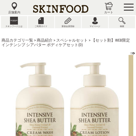
tog
nav
店舗案内
カート
スキンフードとは
ご利用ガイド
新規会員登録
マイページ
検索
商品カテゴリ一覧
>
商品紹介
>
スペシャルセット
> 【セット割】WEB限定
インテンシブ シアバター ボディケアセット(D)