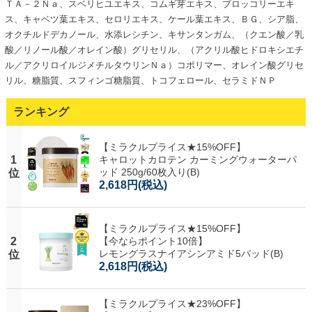
ＴＡ－２Ｎａ、スベリヒユエキス、コムギ芽エキス、ブロッコリーエキ
ス、キャベツ葉エキス、セロリエキス、ケール葉エキス、ＢＧ、シア脂、
オクチルドデカノール、水添レシチン、キサンタンガム、（クエン酸／乳
酸／リノール酸／オレイン酸）グリセリル、（アクリル酸ヒドロキシエチ
ル／アクリロイルジメチルタウリンＮａ）コポリマー、オレイン酸グリセ
リル、糖脂質、スフィンゴ糖脂質、トコフェロール、セラミドＮＰ
ランキング
【ミラクルプライス★15%OFF】
1
キャロットカロテン カーミングウォーターパ
ッド 250g/60枚入り(B)
位
2,618円
(税込)
【ミラクルプライス★15%OFF】
2
【今ならポイント10倍】
レモングラスナイアシンアミド5パッド(B)
位
2,618円
(税込)
【ミラクルプライス★23%OFF】