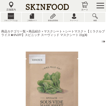
tog
nav
店舗案内
カート
スキンフードとは
ご利用ガイド
新規会員登録
マイページ
検索
商品カテゴリ一覧
>
商品紹介
>
マスクシート
>
シートマスク
> 【ミラクルプ
ライス★6%OFF】スピニッチ スーヴィッド マスクシート 22g(A)