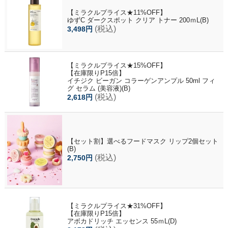
【ミラクルプライス★11%OFF】
ゆずC ダークスポット クリア トナー 200ｍL(B)
(税込)
3,498円
【ミラクルプライス★15%OFF】
【在庫限りP15倍】
イチジク ビーガン コラーゲンアンプル 50ml フィ
グ セラム (美容液)(B)
(税込)
2,618円
【セット割】選べるフードマスク リップ2個セット
(B)
(税込)
2,750円
【ミラクルプライス★31%OFF】
【在庫限りP15倍】
アボカドリッチ エッセンス 55ｍL(D)