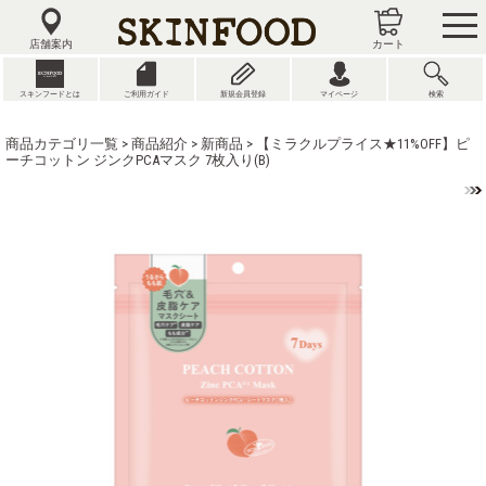
tog
nav
店舗案内
カート
スキンフードとは
ご利用ガイド
新規会員登録
マイページ
検索
商品カテゴリ一覧
>
商品紹介
>
新商品
> 【ミラクルプライス★11%OFF】ピ
ーチコットン ジンクPCAマスク 7枚入り(B)