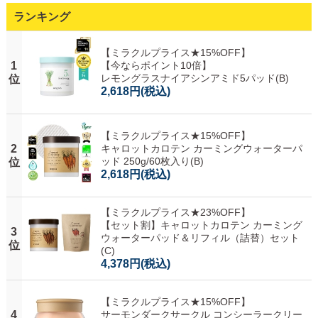
ランキング
【ミラクルプライス★15%OFF】
1
【今ならポイント10倍】
レモングラスナイアシンアミド5パッド(B)
位
2,618円
(税込)
【ミラクルプライス★15%OFF】
2
キャロットカロテン カーミングウォーターパ
ッド 250g/60枚入り(B)
位
2,618円
(税込)
【ミラクルプライス★23%OFF】
【セット割】キャロットカロテン カーミング
3
ウォーターパッド＆リフィル（詰替）セット
位
(C)
4,378円
(税込)
【ミラクルプライス★15%OFF】
4
サーモンダークサークル コンシーラークリー