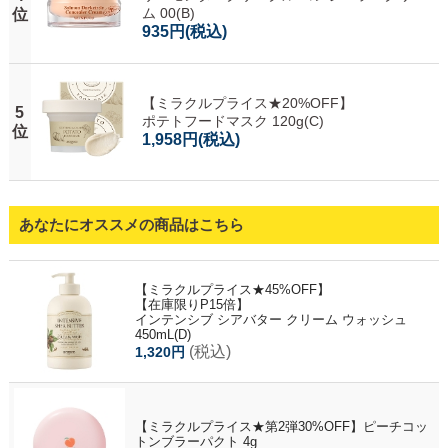
ム 00(B)
位
935円
(税込)
【ミラクルプライス★20%OFF】
5
ポテトフードマスク 120g(C)
位
1,958円
(税込)
あなたにオススメの商品はこちら
【ミラクルプライス★45%OFF】
【在庫限りP15倍】
インテンシブ シアバター クリーム ウォッシュ
450mL(D)
(税込)
1,320円
【ミラクルプライス★第2弾30%OFF】ピーチコッ
トンブラーパクト 4g