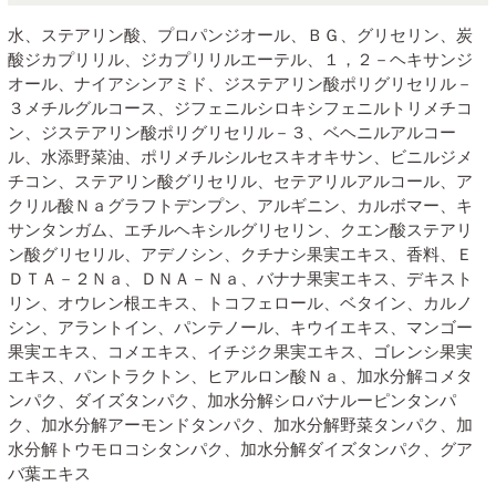
水、ステアリン酸、プロパンジオール、ＢＧ、グリセリン、炭
酸ジカプリリル、ジカプリリルエーテル、１，２－ヘキサンジ
オール、ナイアシンアミド、ジステアリン酸ポリグリセリル－
３メチルグルコース、ジフェニルシロキシフェニルトリメチコ
ン、ジステアリン酸ポリグリセリル－３、ベヘニルアルコー
ル、水添野菜油、ポリメチルシルセスキオキサン、ビニルジメ
チコン、ステアリン酸グリセリル、セテアリルアルコール、ア
クリル酸Ｎａグラフトデンプン、アルギニン、カルボマー、キ
サンタンガム、エチルヘキシルグリセリン、クエン酸ステアリ
ン酸グリセリル、アデノシン、クチナシ果実エキス、香料、Ｅ
ＤＴＡ－２Ｎａ、ＤＮＡ－Ｎａ、バナナ果実エキス、デキスト
リン、オウレン根エキス、トコフェロール、ベタイン、カルノ
シン、アラントイン、パンテノール、キウイエキス、マンゴー
果実エキス、コメエキス、イチジク果実エキス、ゴレンシ果実
エキス、パントラクトン、ヒアルロン酸Ｎａ、加水分解コメタ
ンパク、ダイズタンパク、加水分解シロバナルーピンタンパ
ク、加水分解アーモンドタンパク、加水分解野菜タンパク、加
水分解トウモロコシタンパク、加水分解ダイズタンパク、グア
バ葉エキス