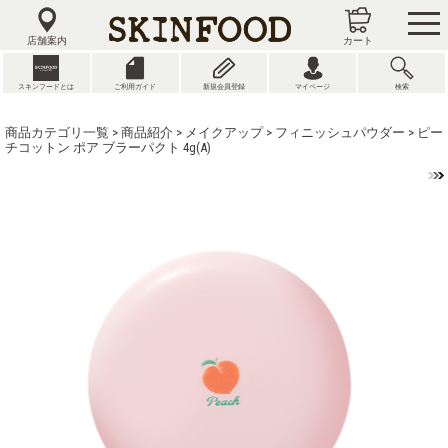
tog
nav
店舗案内
カート
スキンフードとは
ご利用ガイド
新規会員登録
マイページ
検索
商品カテゴリ一覧
>
商品紹介
>
メイクアップ
>
フィニッシュパウダー
> ピー
チコットン ポア ブラーパクト 4g(A)