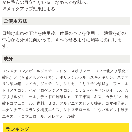
がら毛穴の目立たない※、なめらかな肌へ。
※メイクアップ効果による
ご使用方法
日焼け止めや下地を使用後、付属のパフを使用し、適量を顔の
中心から外側に向かって、すべらせるように均等にのばしま
す。
成分
（ジメチコン／ビニルジメチコン）クロスポリマー、 （フッ化／水酸化／
酸化）／（Ｍｇ／Ｋ／ケイ素）、ポリメチルシルセスキオキサン、ステア
リン酸亜鉛、マイカ、ジメチコン、シリカ、ミリスチン酸Ｍｇ、フェニル
トリメチコン、ハイドロゲンジメチコン、１，２－ヘキサンジオール、カ
プリリルグリコール、デヒドロ酢酸Ｎａ、モモ果実エキス、カラミン、酢
酸トコフェロール、香料、ＢＧ、アルガニアスピノサ核油、ゴマ種子油、
エナンチアクロランタ樹皮エキス、シトステロール、ソウパルメット果実
エキス、トコフェロール、オレアノール酸
ランキング