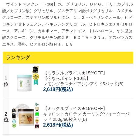
ーヴィッド マスクシート 20g】 水、グリセリン、ＤＰＧ、トリ（カプリル
酸／カプリン酸）グリセリル、ジステアリン酸ポリグリセリル－３メチル
グルコース、ステアリン酸ソルビタン、１，２－ヘキサンジオール、ヒド
ロキシアセトフェノン、ヘキシレングリコール、ヒドロキシエチルセルロ
ース、アルギニン、カルボマー、アラントイン、トレハロース、ヤシ脂肪
酸スクロース、グリチルリチン酸２Ｋ、ＥＤＴＡ－２Ｎａ、アスパラガス
エキス、香料、ヒアルロン酸Ｎａ、ＢＧ
ランキング
【ミラクルプライス★15%OFF】
1
【今ならポイント10倍】
レモングラスナイアシンアミド5パッド(B)
位
2,618円
(税込)
【ミラクルプライス★15%OFF】
2
キャロットカロテン カーミングウォーターパ
ッド 250g/60枚入り(B)
位
2,618円
(税込)