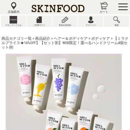
tog
nav
店舗案内
カート
スキンフードとは
ご利用ガイド
新規会員登録
マイページ
検索
商品カテゴリ一覧
>
商品紹介
>
ヘアー＆ボディケア
>
ボディケア
> 【ミラク
ルプライス★16%OFF】【セット割】WEB限定！選べるハンドクリーム4個セ
ット(B)