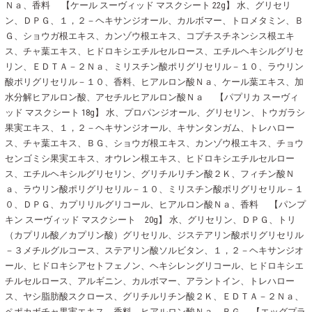
Ｎａ、香料 【ケール スーヴィッド マスクシート 22g】 水、グリセリ
ン、ＤＰＧ、１，２－ヘキサンジオール、カルボマー、トロメタミン、Ｂ
Ｇ、ショウガ根エキス、カンゾウ根エキス、コプチスチネンシス根エキ
ス、チャ葉エキス、ヒドロキシエチルセルロース、エチルヘキシルグリセ
リン、ＥＤＴＡ－２Ｎａ、ミリスチン酸ポリグリセリル－１０、ラウリン
酸ポリグリセリル－１０、香料、ヒアルロン酸Ｎａ、ケール葉エキス、加
水分解ヒアルロン酸、アセチルヒアルロン酸Ｎａ 【パプリカ スーヴィ
ッド マスクシート 18g】 水、プロパンジオール、グリセリン、トウガラシ
果実エキス、１，２－ヘキサンジオール、キサンタンガム、トレハロー
ス、チャ葉エキス、ＢＧ、ショウガ根エキス、カンゾウ根エキス、チョウ
センゴミシ果実エキス、オウレン根エキス、ヒドロキシエチルセルロー
ス、エチルヘキシルグリセリン、グリチルリチン酸２Ｋ、フィチン酸Ｎ
ａ、ラウリン酸ポリグリセリル－１０、ミリスチン酸ポリグリセリル－１
０、ＤＰＧ、カプリリルグリコール、ヒアルロン酸Ｎａ、香料 【パンプ
キン スーヴィッド マスクシート 20g】 水、グリセリン、ＤＰＧ、トリ
（カプリル酸／カプリン酸）グリセリル、ジステアリン酸ポリグリセリル
－３メチルグルコース、ステアリン酸ソルビタン、１，２－ヘキサンジオ
ール、ヒドロキシアセトフェノン、ヘキシレングリコール、ヒドロキシエ
チルセルロース、アルギニン、カルボマー、アラントイン、トレハロー
ス、ヤシ脂肪酸スクロース、グリチルリチン酸２Ｋ、ＥＤＴＡ－２Ｎａ、
ペポカボチャ果実エキス、香料、ヒアルロン酸Ｎａ、ＢＧ 【エッグプラ