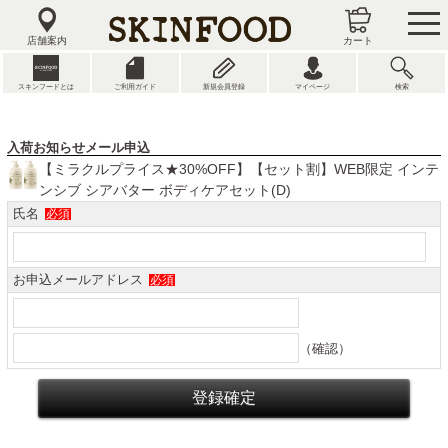
tog
nav
店舗案内
カート
スキンフードとは
ご利用ガイド
新規会員登録
マイページ
検索
入荷お知らせメール申込
【ミラクルプライス★30%OFF】【セット割】WEB限定 インテ
ンシブ シアバター ボディケアセット(D)
氏名
必須
お申込メールアドレス
必須
（確認）