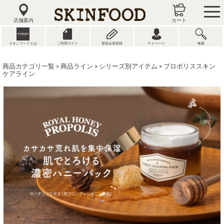
tog
nav
店舗案内
カート
スキンフードとは
ご利用ガイド
新規会員登録
マイページ
検索
商品カテゴリ一覧
>
商品ライン
>
シリーズ別アイテム
> プロポリススキン
ケアライン