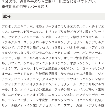
乳液の後、適量を手のひらに取り、肌になじませて下さい。
※使用量の目安：パール粒大
成分
プロポリスエキス、水、水添オリーブ油ラウリルエステルズ、ハチミツエ
キス、ローヤルゼリーエキス、トリ（カプリル酸／カプリン酸）グリセリ
ル、セテアリルアルコール、シア脂、ジステアリン酸ポリグリセリル－３
メチルグルコース、シクロヘキサシロキサン、グリセリン、セテアリルグ
ルコシド、ステアリン酸グリセリル（ＳＥ）、パルミチン酸、（アクリロ
イルジメチルタウリンアンモニウム／ＶＰ）コポリマー、パンテノール、
ステアリン酸、エチルヘキシルグリセリン、オリーブ油脂肪酸セテアリ
ル、ジフェニルシロキシフェニルトリメチコン、水添レシチン、（Ｃ１２
－１６）アルコール、オリーブ油脂肪酸ソルビタン、１，２－ヘキサンジ
オール、セラミドＮＰ、乳酸桿菌発酵液、サッカロミセス培養物、（ジメ
チコン／ビニルジメチコン）クロスポリマー、ラウロイルグルタミン酸ジ
（フィトステリル／オクチルドデシル）、セタノール、ステアリルアルコ
ール、ＢＧ、オオベニミカン果皮油、フィチン酸Ｎａ、ベルガモット果実
油、ニオイテンジクアオイ花油、ニュウコウジュ油、オクチルドデカノー
ル、ラベンダー油、レモン果皮油、キサンタンガム、（クエン酸／乳酸／
リノール酸／オレイン酸）グリセリル、ローズマリー葉油、（アクリル酸