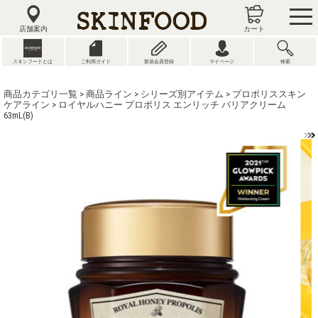
tog
nav
店舗案内
カート
スキンフードとは
ご利用ガイド
新規会員登録
マイページ
検索
商品カテゴリ一覧
>
商品ライン
>
シリーズ別アイテム
>
プロポリススキン
ケアライン
> ロイヤルハニー プロポリス エンリッチ バリアクリーム
63mL(B)