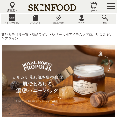
tog
nav
店舗案内
カート
スキンフードとは
ご利用ガイド
新規会員登録
マイページ
検索
商品カテゴリ一覧
>
商品ライン
>
シリーズ別アイテム
> プロポリススキン
ケアライン