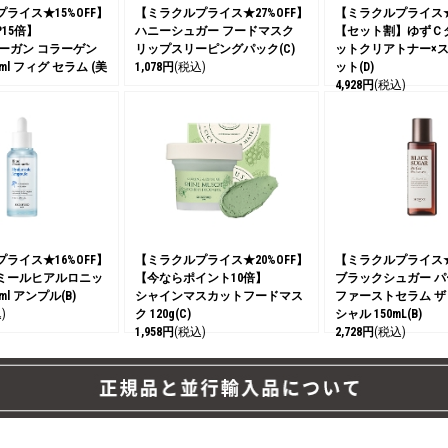
ライス★15%OFF】
【ミラクルプライス★27%OFF】
【ミラクルプライス★2
15倍】
ハニーシュガー フードマスク
【セット割】ゆずＣ
ーガン コラーゲン
リップスリーピングパック(C)
ットクリアトナー×
ml フィグ セラム (美
1,078円
(税込)
ット(D)
4,928円
(税込)
)
ライス★16%OFF】
【ミラクルプライス★20%OFF】
【ミラクルプライス★1
ミールヒアルロニッ
【今ならポイント10倍】
ブラックシュガー 
ml アンプル(B)
シャインマスカットフードマス
ファーストセラム 
)
ク 120g(C)
シャル 150mL(B)
1,958円
(税込)
2,728円
(税込)