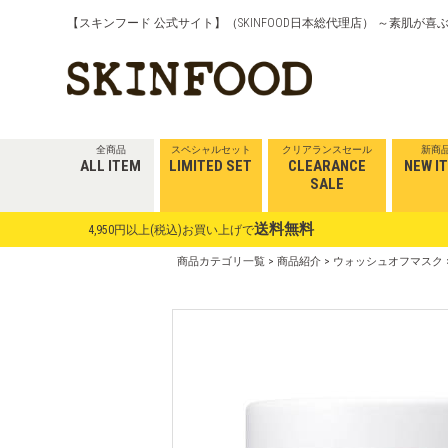
【スキンフード 公式サイト】（SKINFOOD日本総代理店） ～素肌が
全商品
スペシャルセット
クリアランスセール
新商
ALL ITEM
LIMITED SET
CLEARANCE
NEW I
SALE
送料無料
4,950円以上(税込)お買い上げで
商品カテゴリ一覧
>
商品紹介
>
ウォッシュオフマスク