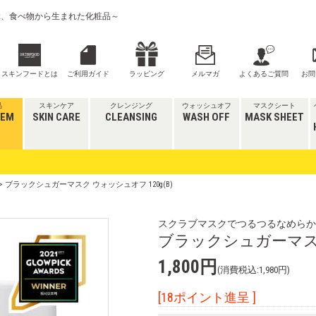
喜ぶ、食べ物から生まれた化粧品～
スキンフードとは
ご利用ガイド
ラッピング
メルマガ
よくあるご質問
お問
品
スキンケア
クレンジング
ウォッシュオフ
マスクシート
TEM
SKIN CARE
CLEANSING
WASH OFF
MASK SHEET
> ブラックシュガーマスク ウォッシュオフ 120g(B)
スクラブマスクでつるつるなめらか
ブラックシュガーマスク 
1,800円
(消費税込:1,980円)
[18ポイント進呈 ]