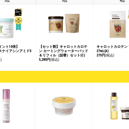
2位
3位
4位
イント10倍】
【セット割】キャロットカロテ
キャロットカロテン
スナイアシンアミド5
ン カーミングウォーターパッド
27mL(A)
＆リフィル（詰替）セット(C)
275円
(税込)
)
5,280円
(税込)