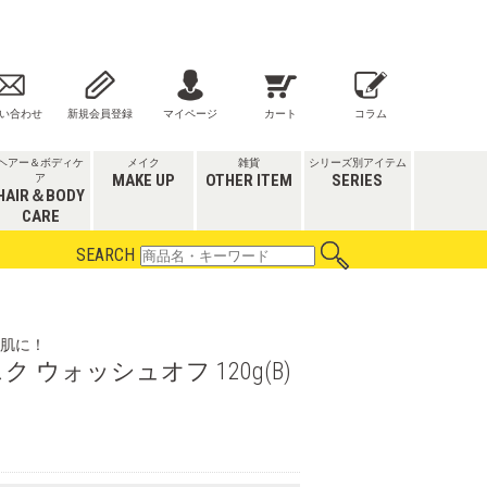
い合わせ
新規会員登録
マイページ
カート
コラム
ヘアー＆ボディケ
メイク
雑貨
シリーズ別アイテム
MAKE UP
OTHER ITEM
SERIES
ア
HAIR＆BODY
CARE
SEARCH
肌に！
ウォッシュオフ 120g(B)