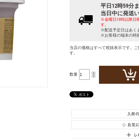
平日12時59
当日中に発送
※金曜日13時以降
す。
※配送予定日はあく
※お客様の端末の時
当店の価格はすべて税抜表示です。ご
す。
数量