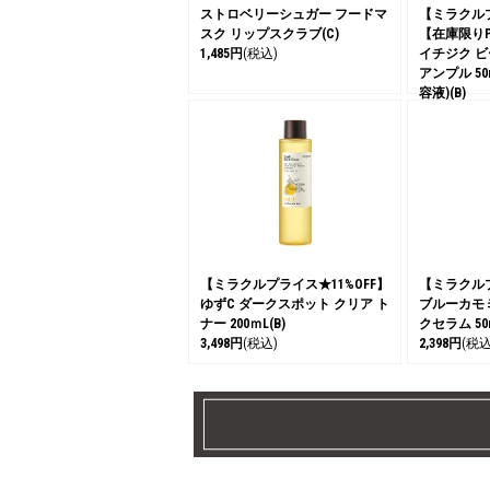
ストロベリーシュガー フードマ
【ミラクルプ
スク リップスクラブ(C)
【在庫限りP
1,485円
(税込)
イチジク ビ
アンプル 50
容液)(B)
2,618円
(税込
【ミラクルプライス★11%OFF】
【ミラクルプ
ゆずC ダークスポット クリア ト
ブルーカモ
ナー 200ｍL(B)
クセラム 50
3,498円
(税込)
2,398円
(税込