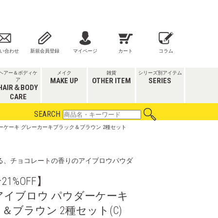
い合わせ
新規会員登録
マイページ
カート
コラム
ヘアー＆ボディケ
メイク
雑貨
シリーズ別アイテム
MAKE UP
OTHER ITEM
SERIES
ア
HAIR＆BODY
CARE
SEARCH
ダーケーキ グレーカーキブラック＆ブラウン 2種セット
る、チョコレートの香りのアイブロウパウダ
1%OFF】
アイブロウ パウダーケーキ
ブラウン 2種セット(C)