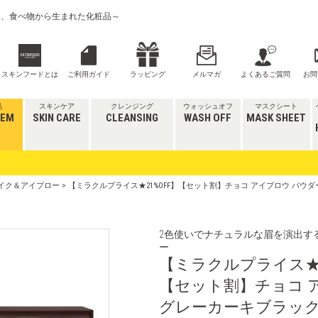
喜ぶ、食べ物から生まれた化粧品～
スキンフードとは
ご利用ガイド
ラッピング
メルマガ
よくあるご質問
お問
品
スキンケア
クレンジング
ウォッシュオフ
マスクシート
TEM
SKIN CARE
CLEANSING
WASH OFF
MASK SHEET
イク＆アイブロー
> 【ミラクルプライス★21%OFF】【セット割】チョコ アイブロウ パウ
2色使いでナチュラルな眉を演出す
ー
【ミラクルプライス★2
【セット割】チョコ 
グレーカーキブラック＆