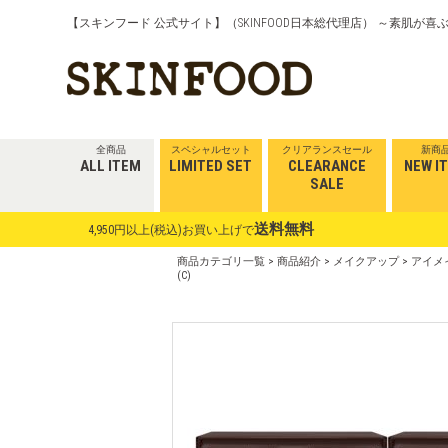
【スキンフード 公式サイト】（SKINFOOD日本総代理店） ～素肌が
全商品
スペシャルセット
クリアランスセール
新商
ALL ITEM
LIMITED SET
CLEARANCE
NEW I
SALE
送料無料
4,950円以上(税込)お買い上げで
商品カテゴリ一覧
>
商品紹介
>
メイクアップ
>
アイメ
(C)