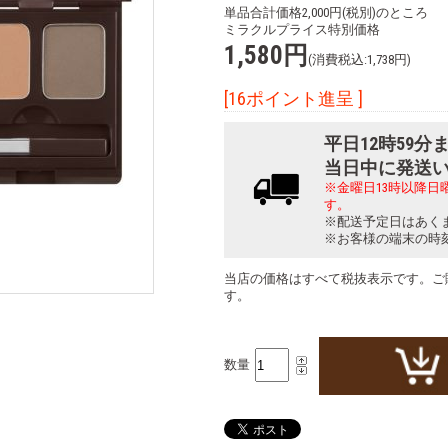
単品合計価格2,000円(税別)のところ
ミラクルプライス特別価格
1,580円
(消費税込:1,738円)
[16ポイント進呈 ]
平日12時59
当日中に発送
※金曜日13時以降
す。
※配送予定日はあく
※お客様の端末の時
当店の価格はすべて税抜表示です。ご
す。
数量