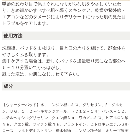
季節の変わり目で気まぐれになりがちな肌をやさしくいたわ
り、きめ細かいすべすべ肌へ導くスキンケア。乾燥や紫外線・
エアコンなどのダメージによりデリケートになった肌の見た目
トラブルをケアします。
使用方法
洗顔後、パッドを１枚取り、目と口の周りを避けて、顔全体を
やさしくふき取ります。
集中ケアする場合は、新しくパッドを適量取り気になる部分へ
５～１０分置いてからはがし、
残った液は、お肌になじませて下さい。
成分
【ウォーターパッド】水、ニンジン根エキス、グリセリン、β－グルカ
ン、ＢＧ、１，２－ヘキサンジオール、（Ｃ１２－１４）パレス－１２、
エチルヘキシルグリセリン、クエン酸Ｎａ、ワカメエキス、ヒアルロン酸
Ｎａ、クエン酸、フィチン酸Ｎａ、アラントイン、ヒドロキシエチルセル
ロース、マルトデキストリン、糖水解物、ニンジン種子油、オリーブ果実