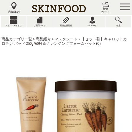
tog
nav
店舗案内
カート
スキンフードとは
ご利用ガイド
新規会員登録
マイページ
検索
商品カテゴリ一覧
>
商品紹介
>
マスクシート
> 【セット割】キャロットカ
ロテン パッド 250g/60枚＆クレンジングフォームセット(C)