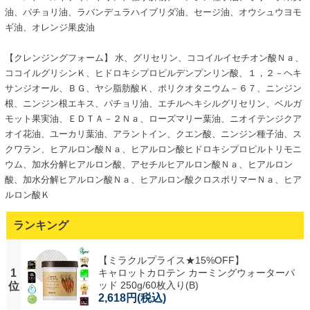
油、パチョリ油、ラバンデュラハイブリダ油、セージ油、オウシュウヨモ
ギ油、オレンジ果皮油
【クレンジングフォーム】 水、グリセリン、ココイルイセチオン酸Ｎａ、
ココイルグリシンＫ、ヒドロキシプロピルデンプンリン酸、１，２－ヘキ
サンジオール、ＢＧ、ヤシ脂肪酸Ｋ、ポリクオタニウム－６７、ニンジン
根、ニンジン根エキス、パチョリ油、エチルヘキシルグリセリン、ベルガ
モット果実油、ＥＤＴＡ－２Ｎａ、ローズマリー葉油、ニオイテンジクア
オイ花油、ユーカリ葉油、アラントイン、クエン酸、ニンジン種子油、ス
クワラン、ヒアルロン酸Ｎａ、ヒアルロン酸ヒドロキシプロピルトリモニ
ウム、加水分解ヒアルロン酸、アセチルヒアルロン酸Ｎａ、ヒアルロン
酸、加水分解ヒアルロン酸Ｎａ、ヒアルロン酸クロスポリマーＮａ、ヒア
ルロン酸Ｋ
ランキング
【ミラクルプライス★15%OFF】
1
キャロットカロテン カーミングウォーターパ
ッド 250g/60枚入り(B)
位
2,618円
(税込)