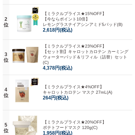
【ミラクルプライス★15%OFF】
2
【今ならポイント10倍】
レモングラスナイアシンアミド5パッド(B)
位
2,618円
(税込)
【ミラクルプライス★23%OFF】
【セット割】キャロットカロテン カーミング
3
ウォーターパッド＆リフィル（詰替）セット
位
(C)
4,378円
(税込)
【ミラクルプライス★4%OFF】
4
キャロットカロテン マスク 27mL(A)
位
264円
(税込)
【ミラクルプライス★20%OFF】
5
ポテトフードマスク 120g(C)
位
1,958円
(税込)