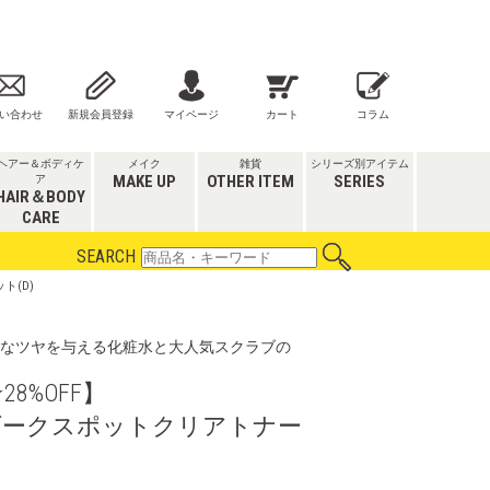
い合わせ
新規会員登録
マイページ
カート
コラム
ヘアー＆ボディケ
メイク
雑貨
シリーズ別アイテム
MAKE UP
OTHER ITEM
SERIES
ア
HAIR＆BODY
CARE
SEARCH
ト(D)
なツヤを与える化粧水と大人気スクラブの
8%OFF】
ダークスポットクリアトナー