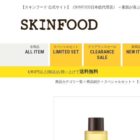
【スキンフード 公式サイト】（SKINFOOD日本総代理店） ～素肌が
全商品
スペシャルセット
クリアランスセール
新商
ALL ITEM
LIMITED SET
CLEARANCE
NEW I
SALE
送料無料
4,950円以上(税込)お買い上げで
商品カテゴリ一覧
>
商品紹介
>
スペシャルセット
> 