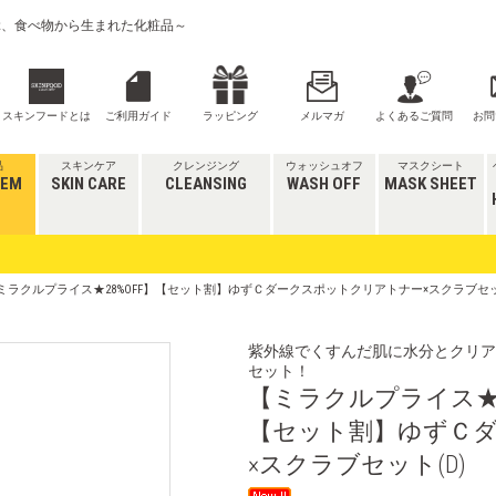
喜ぶ、食べ物から生まれた化粧品～
スキンフードとは
ご利用ガイド
ラッピング
メルマガ
よくあるご質問
お問
品
スキンケア
クレンジング
ウォッシュオフ
マスクシート
TEM
SKIN CARE
CLEANSING
WASH OFF
MASK SHEET
【ミラクルプライス★28%OFF】【セット割】ゆずＣダークスポットクリアトナー×スクラブセッ
紫外線でくすんだ肌に水分とクリア
セット！
【ミラクルプライス★2
【セット割】ゆずＣ
×スクラブセット(D)