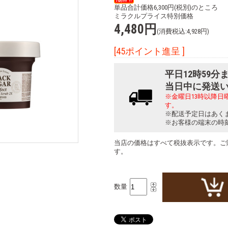
単品合計価格6,300円(税別)のところ
ミラクルプライス特別価格
4,480円
(消費税込:4,928円)
[45ポイント進呈 ]
平日12時59
当日中に発送
※金曜日13時以降
す。
※配送予定日はあく
※お客様の端末の時
当店の価格はすべて税抜表示です。ご
す。
数量