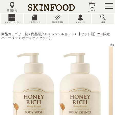
tog
nav
店舗案内
カート
スキンフードとは
ご利用ガイド
新規会員登録
マイページ
検索
商品カテゴリ一覧
>
商品紹介
>
スペシャルセット
> 【セット割】WEB限定
ハニーリッチ ボディケアセット(D)