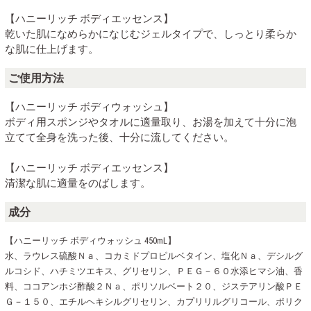
【ハニーリッチ ボディエッセンス】
乾いた肌になめらかになじむジェルタイプで、しっとり柔らか
な肌に仕上げます。
ご使用方法
【ハニーリッチ ボディウォッシュ】
ボディ用スポンジやタオルに適量取り、お湯を加えて十分に泡
立てて全身を洗った後、十分に流してください。
【ハニーリッチ ボディエッセンス】
清潔な肌に適量をのばします。
成分
【ハニーリッチ ボディウォッシュ 450mL】
水、ラウレス硫酸Ｎａ、コカミドプロピルベタイン、塩化Ｎａ、デシルグ
ルコシド、ハチミツエキス、グリセリン、ＰＥＧ－６０水添ヒマシ油、香
料、ココアンホジ酢酸２Ｎａ、ポリソルベート２０、ジステアリン酸ＰＥ
Ｇ－１５０、エチルヘキシルグリセリン、カプリリルグリコール、ポリク