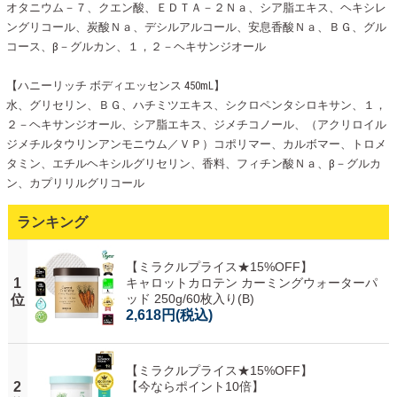
オタニウム－７、クエン酸、ＥＤＴＡ－２Ｎａ、シア脂エキス、ヘキシレ
ングリコール、炭酸Ｎａ、デシルアルコール、安息香酸Ｎａ、ＢＧ、グル
コース、β－グルカン、１，２－ヘキサンジオール
【ハニーリッチ ボディエッセンス 450mL】
水、グリセリン、ＢＧ、ハチミツエキス、シクロペンタシロキサン、１，
２－ヘキサンジオール、シア脂エキス、ジメチコノール、（アクリロイル
ジメチルタウリンアンモニウム／ＶＰ）コポリマー、カルボマー、トロメ
タミン、エチルヘキシルグリセリン、香料、フィチン酸Ｎａ、β－グルカ
ン、カプリリルグリコール
ランキング
【ミラクルプライス★15%OFF】
1
キャロットカロテン カーミングウォーターパ
ッド 250g/60枚入り(B)
位
2,618円
(税込)
【ミラクルプライス★15%OFF】
2
【今ならポイント10倍】