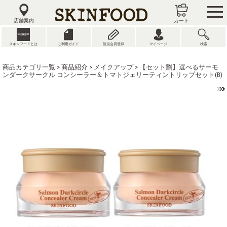
tog
nav
店舗案内
カート
スキンフードとは
ご利用ガイド
新規会員登録
マイページ
検索
商品カテゴリ一覧
>
商品紹介
>
メイクアップ
> 【セット割】選べるサーモ
ンダークサークル コンシーラー＆トマトジェリーティントリップセット(B)