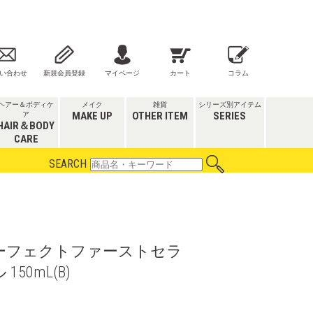
い合わせ
新規会員登録
マイページ
カート
コラム
ヘアー＆ボディケ
メイク
雑貨
シリーズ別アイテム
MAKE UP
OTHER ITEM
SERIES
ア
HAIR＆BODY
CARE
SEARCH
ーフェクトファーストセラ
50mL(B)