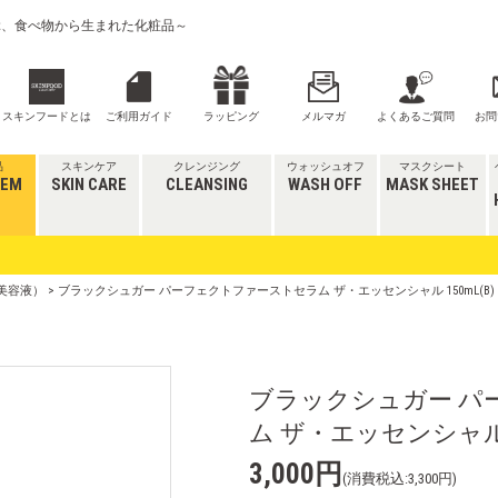
喜ぶ、食べ物から生まれた化粧品～
スキンフードとは
ご利用ガイド
ラッピング
メルマガ
よくあるご質問
お問
品
スキンケア
クレンジング
ウォッシュオフ
マスクシート
TEM
SKIN CARE
CLEANSING
WASH OFF
MASK SHEET
美容液）
> ブラックシュガー パーフェクトファーストセラム ザ・エッセンシャル 150mL(B)
ブラックシュガー パ
ム ザ・エッセンシャル 1
3,000円
(消費税込:3,300円)