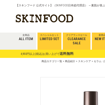
【スキンフード 公式サイト】（SKINFOOD日本総代理店） ～素肌が
全商品
スペシャルセット
クリアランスセール
新商
ALL ITEM
LIMITED SET
CLEARANCE
NEW I
SALE
送料無料
4,950円以上(税込)お買い上げで
商品カテゴリ一覧
>
商品紹介
>
スキンケア
>
セラム（