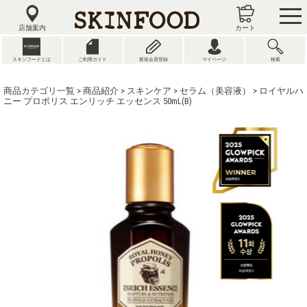
tog
nav
店舗案内
カート
スキンフードとは
ご利用ガイド
新規会員登録
マイページ
検索
商品カテゴリ一覧
>
商品紹介
>
スキンケア
>
セラム（美容液）
> ロイヤルハ
ニー プロポリス エンリッチ エッセンス 50mL(B)