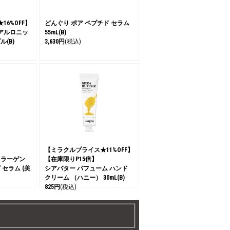
6%OFF】
どんぐり ポア ペプチド セラム
アルロニッ
55mL(B)
ル(B)
3,630円
(税込)
【ミラクルプライス★11%OFF】
コラーゲン
【在庫限りP15倍】
 セラム (美
シアバター パフューム ハンド
クリーム （ハニー） 30mL(B)
825円
(税込)