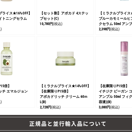
ライス★16%OFF】
【セット割】アボカド 4ステッ
【ミラクルプライス★1
イトニングセラム
プセット(C)
ブルーカモミールヒ
10,780円
(税込)
クセラム 50ml アンプ
)
2,398円
(税込)
15倍】
【ミラクルプライス★14%OFF】
【在庫限りP15倍】
ッチ エマルジョン
【在庫限りP15倍】
イチジク ビーガン 
アボカドリッチ クリーム 60ｍ
アンプル 50ml フィグ
)
L(B)
容液)(B)
2,728円
(税込)
3,080円
(税込)