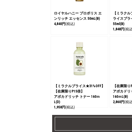
ロイヤルハニー プロポリス エ
【ミラクルプ
ンリッチ エッセンス 50mL(B)
ライスブラ
4,840円
(税込)
55ml(B)
1,848円
(税込
【ミラクルプライス★31%OFF】
【在庫限りP
【在庫限りP15倍】
アボカドリ
アボカドリッチ トナー 160ｍ
160ｍL(B)
L(D)
2,860円
(税込
1,958円
(税込)