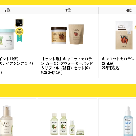
2位
3位
4位
イント10倍】
【セット割】キャロットカロテ
キャロットカロテン
スナイアシンアミド5
ン カーミングウォーターパッド
27mL(A)
＆リフィル（詰替）セット(C)
275円
(税込)
)
5,280円
(税込)