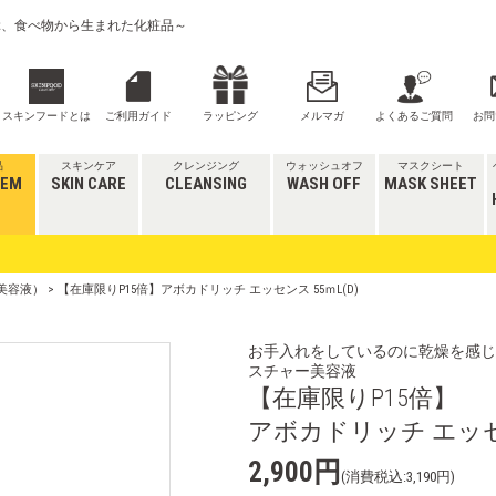
喜ぶ、食べ物から生まれた化粧品～
スキンフードとは
ご利用ガイド
ラッピング
メルマガ
よくあるご質問
お問
品
スキンケア
クレンジング
ウォッシュオフ
マスクシート
TEM
SKIN CARE
CLEANSING
WASH OFF
MASK SHEET
美容液）
> 【在庫限りP15倍】アボカドリッチ エッセンス 55ｍL(D)
お手入れをしているのに乾燥を感じ
スチャー美容液
【在庫限りP15倍】
アボカドリッチ エッセン
2,900円
(消費税込:3,190円)