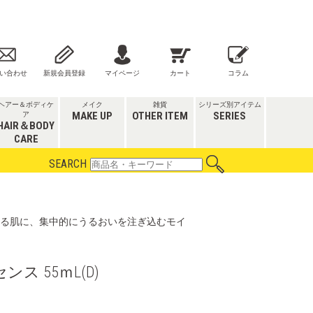
い合わせ
新規会員登録
マイページ
カート
コラム
ヘアー＆ボディケ
メイク
雑貨
シリーズ別アイテム
MAKE UP
OTHER ITEM
SERIES
ア
HAIR＆BODY
CARE
SEARCH
る肌に、集中的にうるおいを注ぎ込むモイ
ス 55ｍL(D)