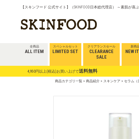
【スキンフード 公式サイト】（SKINFOOD日本総代理店） ～素肌が
全商品
スペシャルセット
クリアランスセール
新商
ALL ITEM
LIMITED SET
CLEARANCE
NEW I
SALE
送料無料
4,950円以上(税込)お買い上げで
商品カテゴリ一覧
>
商品紹介
>
スキンケア
>
セラム（