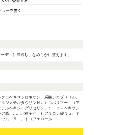
ピーディに浸透し、なめらかに整えます。
シクロヘキサシロキサン、炭酸ジカプリリル、
イルジメチルタウリンＮａ）コポリマー、（ア
エチルヘキシルグリセリン、１，２－ヘキサン
シア脂、ホホバ種子油、ヒアルロン酸Ｎａ、キ
ニウム－５１、トコフェロール