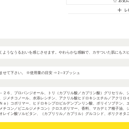
付くようなうるおいを感じさせます。やわらかな感触で、カサついた肌にもス
せて下さい。 ※使用量の目安 ⇒ 2～3プッシュ
－２６、プロパンジオール、トリ（カプリル酸／カプリン酸）グリセリル、
、ジメチコノール、水添レシチン、アクリル酸ヒドロキシエチル／アクリロ
Ｎａ）コポリマー、ヒドロキシプロピルデンプンリン酸、ポリイソブテン、
メチコン／ビニルジメチコン）クロスポリマー、香料、マカデミア種子油、
オレイン酸ソルビタン、（カプリリル／カプリル）グルコシド、ポリクオタ