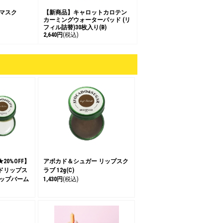
 マスク
【新商品】キャロットカロテン
カーミングウォーターパッド (リ
フィル詰替)30枚入り(B)
2,640円
(税込)
0%OFF】
アボカド＆シュガー リップスク
ドリップス
ラブ 12g(C)
リップバーム
1,430円
(税込)