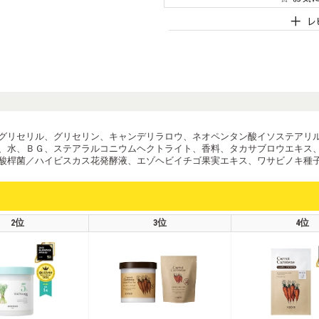
グリセリル、グリセリン、キャンデリラロウ、ネオペンタン酸イソステアリ
、水、ＢＧ、ステアラルコニウムヘクトライト、香料、タカサブロウエキス
酸桿菌／ハイビスカス花発酵液、エゾヘビイチゴ果実エキス、ワサビノキ種
2位
3位
4位