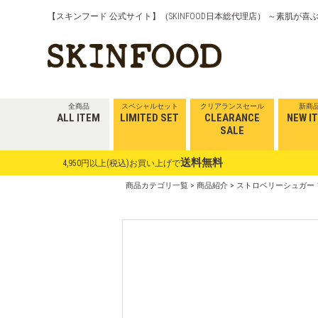
【スキンフード 公式サイト】（SKINFOOD日本総代理店） ～素肌が
全商品
スペシャルセット
クリアランスセール
新商
ALL ITEM
LIMITED SET
CLEARANCE
NEW I
SALE
送料無料
4,950円以上(税込)お買い上げで
商品カテゴリ一覧
>
商品紹介
> ストロベリーシュガー 