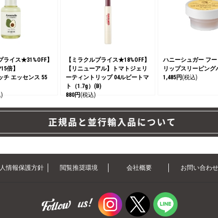
ライス★31%OFF】
【ミラクルプライス★18%OFF】
ハニーシュガー フ
15倍】
【リニューアル】トマトジェリ
リップスリーピングパ
チ エッセンス 55
ーティントリップ 04ルビートマ
1,485円
(税込)
ト（1.7g）(B)
)
880円
(税込)
人情報保護方針
閲覧推奨環境
会社概要
お問い合わ