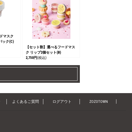
ードマスク
ック(C)
【セット割】選べるフードマス
ク リップ2個セット(B)
2,750円
(税込)
せ
よくあるご質問
ログアウト
ZOZOTOWN