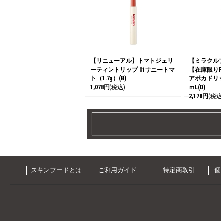
【リニューアル】トマトジェリ
【ミラクルプ
ーティントリップ 01サニートマ
【在庫限りP
ト（1.7g）(B)
アボカドリッ
1,078円
(税込)
ｍL(D)
2,178円
(税込
スキンフードとは
ご利用ガイド
特定商取引
個