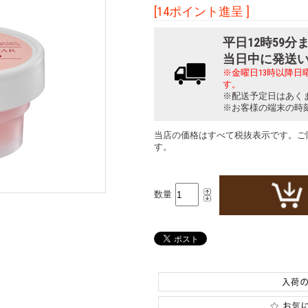
[14ポイント進呈 ]
平日12時59
当日中に発送
※金曜日13時以降
す。
※配送予定日はあく
※お客様の端末の時
当店の価格はすべて税抜表示です。ご
す。
数量