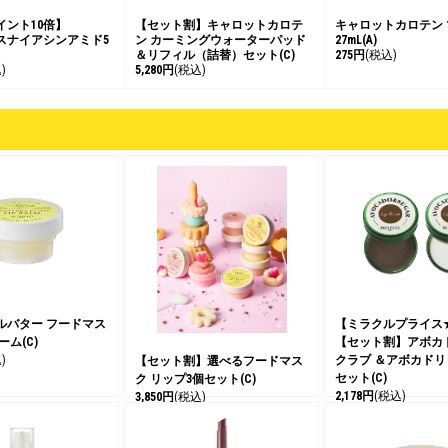
イント10倍】
【セット割】キャロットカロテ
キャロットカロテン
スナイアシンアミド5
ン カーミングウォーターパッド
27mL(A)
＆リフィル（詰替）セット(C)
275円
(税込)
)
5,280円
(税込)
ルバター フードマス
【ミラクルプライス★2
ーム(C)
【セット割】アボカ
)
クラブ ＆アボカド
【セット割】選べるフードマス
セット(C)
ク リップ3個セット(C)
2,178円
(税込)
3,850円
(税込)