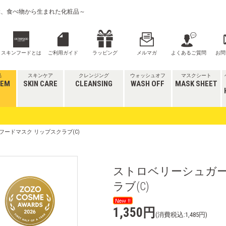
喜ぶ、食べ物から生まれた化粧品～
スキンフードとは
ご利用ガイド
ラッピング
メルマガ
よくあるご質問
お問
品
スキンケア
クレンジング
ウォッシュオフ
マスクシート
TEM
SKIN CARE
CLEANSING
WASH OFF
MASK SHEET
フードマスク リップスクラブ(C)
ストロベリーシュガー
ラブ(C)
1,350円
(消費税込:1,485円)