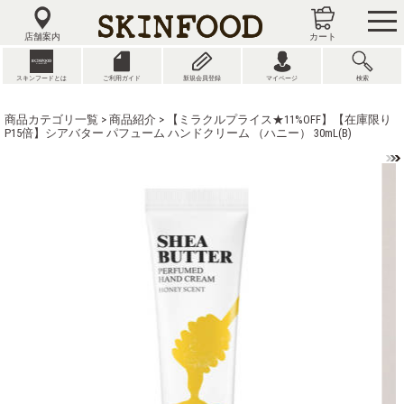
tog
nav
店舗案内
カート
スキンフードとは
ご利用ガイド
新規会員登録
マイページ
検索
商品カテゴリ一覧
>
商品紹介
> 【ミラクルプライス★11%OFF】【在庫限り
P15倍】シアバター パフューム ハンドクリーム （ハニー） 30mL(B)