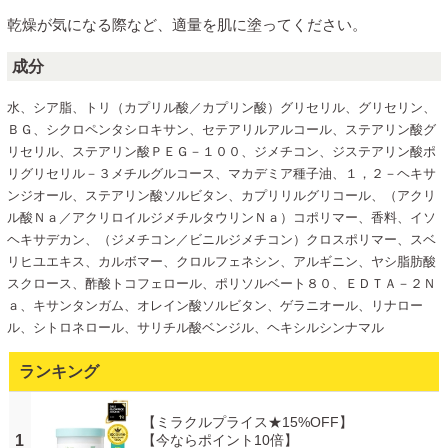
乾燥が気になる際など、適量を肌に塗ってください。
成分
水、シア脂、トリ（カプリル酸／カプリン酸）グリセリル、グリセリン、
ＢＧ、シクロペンタシロキサン、セテアリルアルコール、ステアリン酸グ
リセリル、ステアリン酸ＰＥＧ－１００、ジメチコン、ジステアリン酸ポ
リグリセリル－３メチルグルコース、マカデミア種子油、１，２－ヘキサ
ンジオール、ステアリン酸ソルビタン、カプリリルグリコール、（アクリ
ル酸Ｎａ／アクリロイルジメチルタウリンＮａ）コポリマー、香料、イソ
ヘキサデカン、（ジメチコン／ビニルジメチコン）クロスポリマー、スベ
リヒユエキス、カルボマー、クロルフェネシン、アルギニン、ヤシ脂肪酸
スクロース、酢酸トコフェロール、ポリソルベート８０、ＥＤＴＡ－２Ｎ
ａ、キサンタンガム、オレイン酸ソルビタン、ゲラニオール、リナロー
ル、シトロネロール、サリチル酸ベンジル、ヘキシルシンナマル
ランキング
【ミラクルプライス★15%OFF】
1
【今ならポイント10倍】