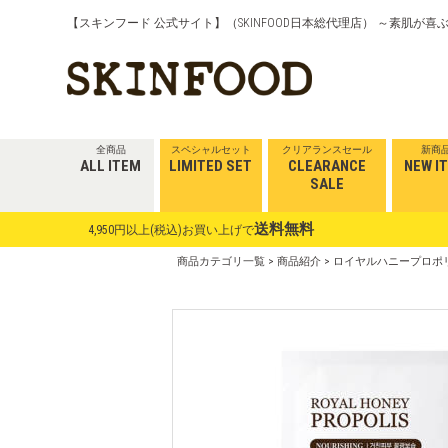
【スキンフード 公式サイト】（SKINFOOD日本総代理店） ～素肌が
全商品
スペシャルセット
クリアランスセール
新商
ALL ITEM
LIMITED SET
CLEARANCE
NEW I
SALE
送料無料
4,950円以上(税込)お買い上げで
商品カテゴリ一覧
>
商品紹介
> ロイヤルハニープロポリス