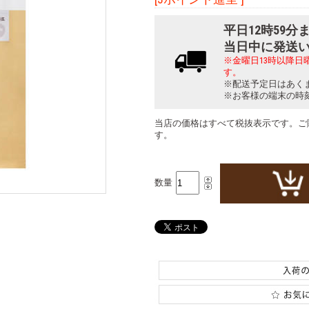
平日12時59
当日中に発送
※金曜日13時以降
す。
※配送予定日はあく
※お客様の端末の時
当店の価格はすべて税抜表示です。ご
す。
数量