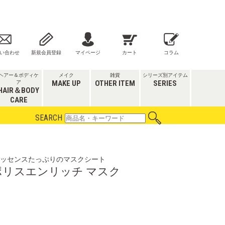
い合わせ
新規会員登録
マイページ
カート
コラム
ヘアー＆ボディケ
メイク
雑貨
シリーズ別アイテム
MAKE UP
OTHER ITEM
SERIES
ア
HAIR＆BODY
CARE
SEARCH
ッセンスたっぷりのマスクシート
リスエンリッチ マスク