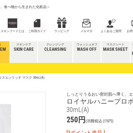
喜ぶ、食べ物から生まれた化粧品～
スキンフードとは
ご利用ガイド
ラッピング
メルマガ
よくあるご質問
お問
品
スキンケア
クレンジング
ウォッシュオフ
マスクシート
TEM
SKIN CARE
CLEANSING
WASH OFF
MASK SHEET
エンリッチ マスク 30mL(A)
しっとりうるおい密封肌へ導く、エ
ロイヤルハニープロポ
30mL(A)
250円
(消費税込:275円)
[3ポイント進呈 ]