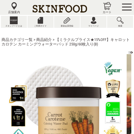
tog
nav
店舗案内
カート
スキンフードとは
ご利用ガイド
新規会員登録
マイページ
検索
商品カテゴリ一覧
>
商品紹介
> 【ミラクルプライス★15%OFF】キャロット
カロテン カーミングウォーターパッド 250g/60枚入り(B)