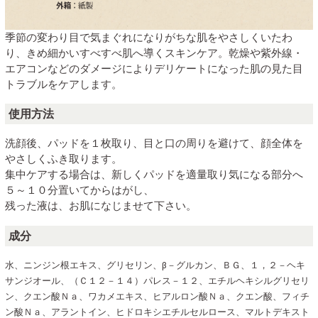
季節の変わり目で気まぐれになりがちな肌をやさしくいたわ
り、きめ細かいすべすべ肌へ導くスキンケア。乾燥や紫外線・
エアコンなどのダメージによりデリケートになった肌の見た目
トラブルをケアします。
使用方法
洗顔後、パッドを１枚取り、目と口の周りを避けて、顔全体を
やさしくふき取ります。
集中ケアする場合は、新しくパッドを適量取り気になる部分へ
５～１０分置いてからはがし、
残った液は、お肌になじませて下さい。
成分
水、ニンジン根エキス、グリセリン、β－グルカン、ＢＧ、１，２－ヘキ
サンジオール、（Ｃ１２－１４）パレス－１２、エチルヘキシルグリセリ
ン、クエン酸Ｎａ、ワカメエキス、ヒアルロン酸Ｎａ、クエン酸、フィチ
ン酸Ｎａ、アラントイン、ヒドロキシエチルセルロース、マルトデキスト