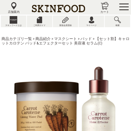
tog
nav
店舗案内
カート
スキンフードとは
ご利用ガイド
新規会員登録
マイページ
検索
商品カテゴリ一覧
>
商品紹介
>
マスクシート
>
パッド
> 【セット割】キャロ
ットカロテン パッド&エフェクターセット 美容液 セラム(C)