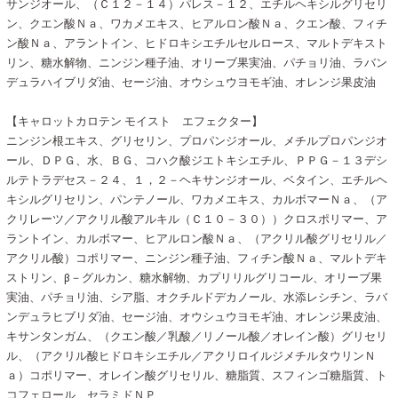
サンジオール、（Ｃ１２－１４）パレス－１２、エチルヘキシルグリセリ
ン、クエン酸Ｎａ、ワカメエキス、ヒアルロン酸Ｎａ、クエン酸、フィチ
ン酸Ｎａ、アラントイン、ヒドロキシエチルセルロース、マルトデキスト
リン、糖水解物、ニンジン種子油、オリーブ果実油、パチョリ油、ラバン
デュラハイブリダ油、セージ油、オウシュウヨモギ油、オレンジ果皮油
【キャロットカロテン モイスト エフェクター】
ニンジン根エキス、グリセリン、プロパンジオール、メチルプロパンジオ
ール、ＤＰＧ、水、ＢＧ、コハク酸ジエトキシエチル、ＰＰＧ－１３デシ
ルテトラデセス－２４、１，２－ヘキサンジオール、ベタイン、エチルヘ
キシルグリセリン、パンテノール、ワカメエキス、カルボマーＮａ、（ア
クリレーツ／アクリル酸アルキル（Ｃ１０－３０））クロスポリマー、ア
ラントイン、カルボマー、ヒアルロン酸Ｎａ、（アクリル酸グリセリル／
アクリル酸）コポリマー、ニンジン種子油、フィチン酸Ｎａ、マルトデキ
ストリン、β－グルカン、糖水解物、カプリリルグリコール、オリーブ果
実油、パチョリ油、シア脂、オクチルドデカノール、水添レシチン、ラバ
ンデュラヒブリダ油、セージ油、オウシュウヨモギ油、オレンジ果皮油、
キサンタンガム、（クエン酸／乳酸／リノール酸／オレイン酸）グリセリ
ル、（アクリル酸ヒドロキシエチル／アクリロイルジメチルタウリンＮ
ａ）コポリマー、オレイン酸グリセリル、糖脂質、スフィンゴ糖脂質、ト
コフェロール、セラミドＮＰ