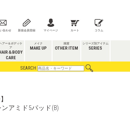
い合わせ
新規会員登録
マイページ
カート
コラム
ヘアー＆ボディケ
メイク
雑貨
シリーズ別アイテム
MAKE UP
OTHER ITEM
SERIES
ア
HAIR＆BODY
CARE
SEARCH
倍】
アミド5パッド(B)