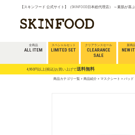
【スキンフード 公式サイト】（SKINFOOD日本総代理店） ～素肌が
全商品
スペシャルセット
クリアランスセール
新商
ALL ITEM
LIMITED SET
CLEARANCE
NEW I
SALE
送料無料
4,950円以上(税込)お買い上げで
商品カテゴリ一覧
>
商品紹介
>
マスクシート
>
パッド