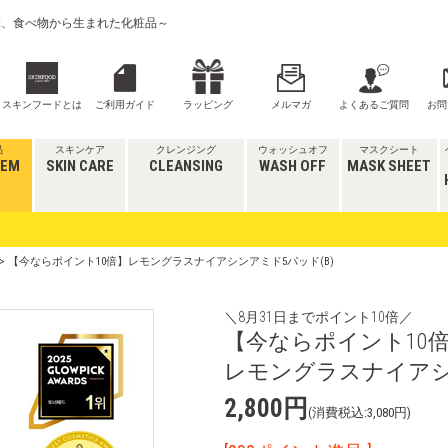
喜ぶ、食べ物から生まれた化粧品～
スキンフードとは
ご利用ガイド
ラッピング
メルマガ
よくあるご質問
お問
品
スキンケア
クレンジング
ウォッシュオフ
マスクシート
TEM
SKIN CARE
CLEANSING
WASH OFF
MASK SHEET
> 【今ならポイント10倍】レモングラスナイアシンアミド5パッド(B)
＼8月31日までポイント10倍／
【今ならポイント10
レモングラスナイアシン
2,800円
(消費税込:3,080円)