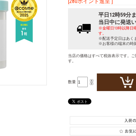
[280ポイント進呈 ]
平日12時59
当日中に発送
※金曜日13時以降
す。
※配送予定日はあく
※お客様の端末の時
当店の価格はすべて税抜表示です。ご
す。
数量