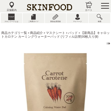
tog
nav
店舗案内
カート
スキンフードとは
ご利用ガイド
新規会員登録
マイページ
検索
商品カテゴリ一覧
>
商品紹介
>
マスクシート
>
パッド
> 【新商品】キャロッ
トカロテン カーミングウォーターパッド (リフィル詰替)30枚入り(B)