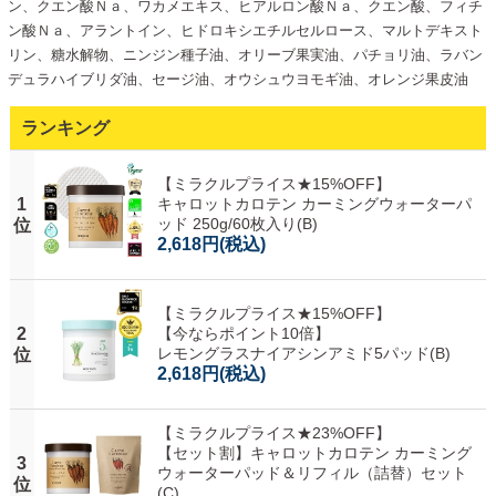
ン、クエン酸Ｎａ、ワカメエキス、ヒアルロン酸Ｎａ、クエン酸、フィチ
ン酸Ｎａ、アラントイン、ヒドロキシエチルセルロース、マルトデキスト
リン、糖水解物、ニンジン種子油、オリーブ果実油、パチョリ油、ラバン
デュラハイブリダ油、セージ油、オウシュウヨモギ油、オレンジ果皮油
ランキング
【ミラクルプライス★15%OFF】
1
キャロットカロテン カーミングウォーターパ
ッド 250g/60枚入り(B)
位
2,618円
(税込)
【ミラクルプライス★15%OFF】
2
【今ならポイント10倍】
レモングラスナイアシンアミド5パッド(B)
位
2,618円
(税込)
【ミラクルプライス★23%OFF】
【セット割】キャロットカロテン カーミング
3
ウォーターパッド＆リフィル（詰替）セット
位
(C)