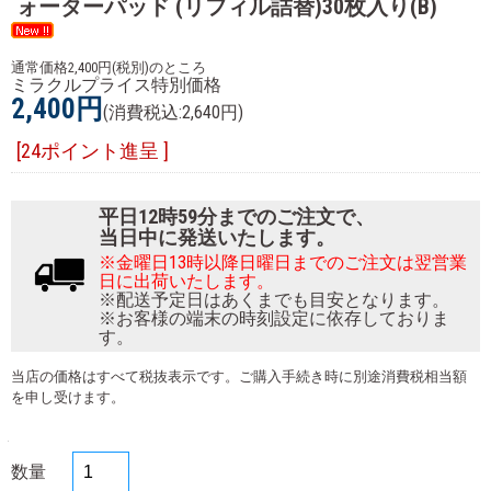
ォーターパッド (リフィル詰替)30枚入り(B)
通常価格2,400円(税別)のところ
ミラクルプライス特別価格
2,400円
(消費税込:2,640円)
[24ポイント進呈 ]
平日12時59分までのご注文で、
当日中に発送いたします。
※金曜日13時以降日曜日までのご注文は翌営業
日に出荷いたします。
※配送予定日はあくまでも目安となります。
※お客様の端末の時刻設定に依存しておりま
す。
当店の価格はすべて税抜表示です。ご購入手続き時に別途消費税相当額
を申し受けます。
数量