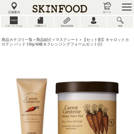
tog
nav
店舗案内
カート
スキンフードとは
ご利用ガイド
新規会員登録
マイページ
検索
商品カテゴリ一覧
>
商品紹介
>
マスクシート
> 【セット割】キャロットカ
ロテン パッド 250g/60枚＆クレンジングフォームセット(C)