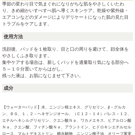
季節の変わり目で気まぐれになりがちな肌をやさしくいたわ
り、きめ細かいすべすべ肌へ導くスキンケア。乾燥や紫外線・
エアコンなどのダメージによりデリケートになった肌の見た目
トラブルをケアします。
使用方法
洗顔後、パッドを１枚取り、目と口の周りを避けて、顔全体を
やさしくふき取ります。
集中ケアする場合は、新しくパッドを適量取り気になる部分へ
５～１０分置いてからはがし、
残った液は、お肌になじませて下さい。
成分
【ウォーターパッド】水、ニンジン根エキス、グリセリン、β－グルカ
ン、ＢＧ、１，２－ヘキサンジオール、（Ｃ１２－１４）パレス－１２、
エチルヘキシルグリセリン、クエン酸Ｎａ、ワカメエキス、ヒアルロン酸
Ｎａ、クエン酸、フィチン酸Ｎａ、アラントイン、ヒドロキシエチルセル
ロース、マルトデキストリン、糖水解物、ニンジン種子油、オリーブ果実