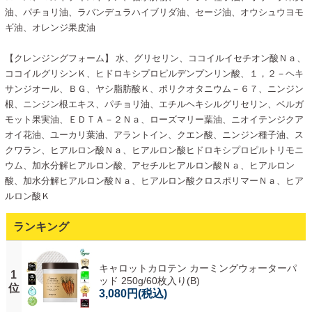
油、パチョリ油、ラバンデュラハイブリダ油、セージ油、オウシュウヨモ
ギ油、オレンジ果皮油
【クレンジングフォーム】 水、グリセリン、ココイルイセチオン酸Ｎａ、
ココイルグリシンＫ、ヒドロキシプロピルデンプンリン酸、１，２－ヘキ
サンジオール、ＢＧ、ヤシ脂肪酸Ｋ、ポリクオタニウム－６７、ニンジン
根、ニンジン根エキス、パチョリ油、エチルヘキシルグリセリン、ベルガ
モット果実油、ＥＤＴＡ－２Ｎａ、ローズマリー葉油、ニオイテンジクア
オイ花油、ユーカリ葉油、アラントイン、クエン酸、ニンジン種子油、ス
クワラン、ヒアルロン酸Ｎａ、ヒアルロン酸ヒドロキシプロピルトリモニ
ウム、加水分解ヒアルロン酸、アセチルヒアルロン酸Ｎａ、ヒアルロン
酸、加水分解ヒアルロン酸Ｎａ、ヒアルロン酸クロスポリマーＮａ、ヒア
ルロン酸Ｋ
ランキング
キャロットカロテン カーミングウォーターパ
1
ッド 250g/60枚入り(B)
位
3,080円
(税込)