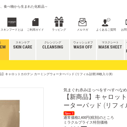
喜ぶ、食べ物から生まれた化粧品～
スキンフードとは
ご利用ガイド
ラッピング
メルマガ
よくあるご質問
お問
品
スキンケア
クレンジング
ウォッシュオフ
マスクシート
TEM
SKIN CARE
CLEANSING
WASH OFF
MASK SHEET
品】キャロットカロテン カーミングウォーターパッド (リフィル詰替)30枚入り(B)
気まぐれ赤みほっぺをすべすべなめ
【新商品】キャロット
ーターパッド (リフィル
通常価格2,400円(税別)のところ
ミラクルプライス特別価格