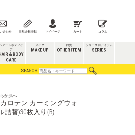
い合わせ
新規会員登録
マイページ
カート
コラム
ヘアー＆ボディケ
メイク
雑貨
シリーズ別アイテム
MAKE UP
OTHER ITEM
SERIES
ア
HAIR＆BODY
CARE
SEARCH
らか肌へ
カロテン カーミングウォ
詰替)30枚入り(B)