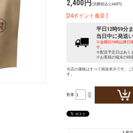
2,400円
(消費税込:2,640円)
[24ポイント進呈 ]
平日12時59
当日中に発送
※金曜日13時以降
す。
※配送予定日はあく
※お客様の端末の時
当店の価格はすべて税抜表示です。ご
す。
数量