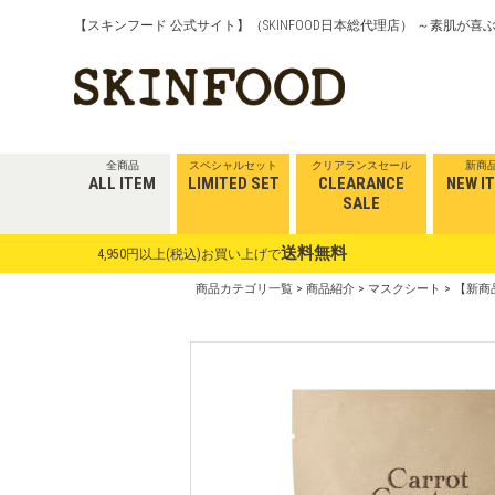
【スキンフード 公式サイト】（SKINFOOD日本総代理店） ～素肌が
全商品
スペシャルセット
クリアランスセール
新商
ALL ITEM
LIMITED SET
CLEARANCE
NEW I
SALE
送料無料
4,950円以上(税込)お買い上げで
商品カテゴリ一覧
>
商品紹介
>
マスクシート
> 【新商