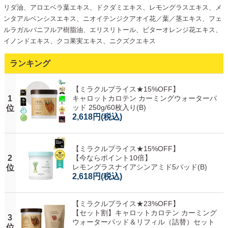
リダ油、アロエベラ葉エキス、ドクダミエキス、レモングラスエキス、メ
ンタアルベンシスエキス、ニオイテンジクアオイ花／葉／茎エキス、フェ
ルラガルバニフルア樹脂油、エリスリトール、ビターオレンジ花エキス、
イノンドエキス、クコ果実エキス、ニクズクエキス
ランキング
【ミラクルプライス★15%OFF】
1
キャロットカロテン カーミングウォーターパ
ッド 250g/60枚入り(B)
位
2,618円
(税込)
【ミラクルプライス★15%OFF】
2
【今ならポイント10倍】
レモングラスナイアシンアミド5パッド(B)
位
2,618円
(税込)
【ミラクルプライス★23%OFF】
【セット割】キャロットカロテン カーミング
3
ウォーターパッド＆リフィル（詰替）セット
位