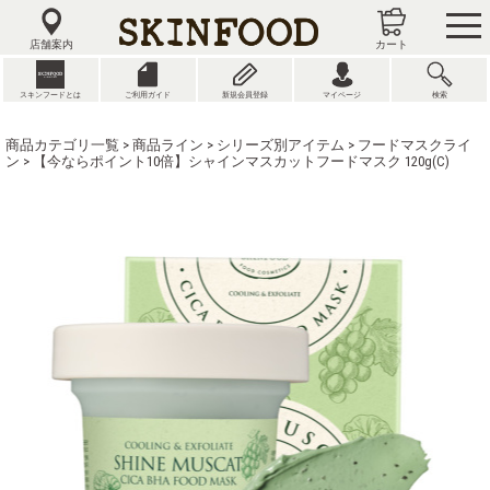
tog
nav
店舗案内
カート
スキンフードとは
ご利用ガイド
新規会員登録
マイページ
検索
商品カテゴリ一覧
>
商品ライン
>
シリーズ別アイテム
>
フードマスクライ
ン
> 【今ならポイント10倍】シャインマスカットフードマスク 120g(C)