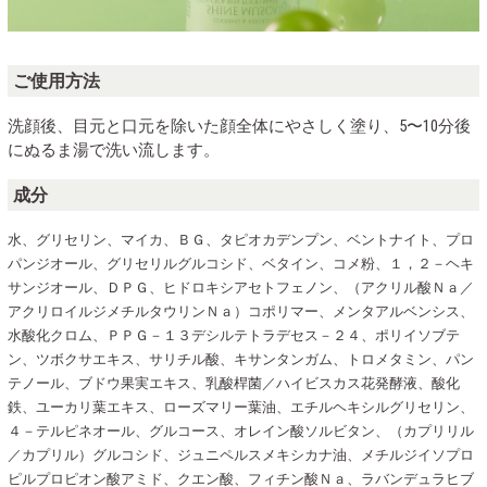
ご使用方法
洗顔後、目元と口元を除いた顔全体にやさしく塗り、5〜10分後
にぬるま湯で洗い流します。
成分
水、グリセリン、マイカ、ＢＧ、タピオカデンプン、ベントナイト、プロ
パンジオール、グリセリルグルコシド、ベタイン、コメ粉、１，２－ヘキ
サンジオール、ＤＰＧ、ヒドロキシアセトフェノン、（アクリル酸Ｎａ／
アクリロイルジメチルタウリンＮａ）コポリマー、メンタアルベンシス、
水酸化クロム、ＰＰＧ－１３デシルテトラデセス－２４、ポリイソブテ
ン、ツボクサエキス、サリチル酸、キサンタンガム、トロメタミン、パン
テノール、ブドウ果実エキス、乳酸桿菌／ハイビスカス花発酵液、酸化
鉄、ユーカリ葉エキス、ローズマリー葉油、エチルヘキシルグリセリン、
４－テルピネオール、グルコース、オレイン酸ソルビタン、（カプリリル
／カプリル）グルコシド、ジュニペルスメキシカナ油、メチルジイソプロ
ピルプロピオン酸アミド、クエン酸、フィチン酸Ｎａ、ラバンデュラヒブ