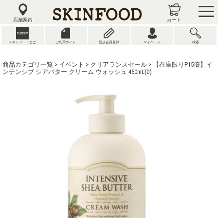
tog
nav
店舗案内
カート
スキンフードとは
ご利用ガイド
新規会員登録
マイページ
検索
商品カテゴリ一覧
>
イベント
>
クリアランスセール
> 【在庫限りP15倍】イ
ンテンシブ シアバター クリーム ウォッシュ 450mL(D)