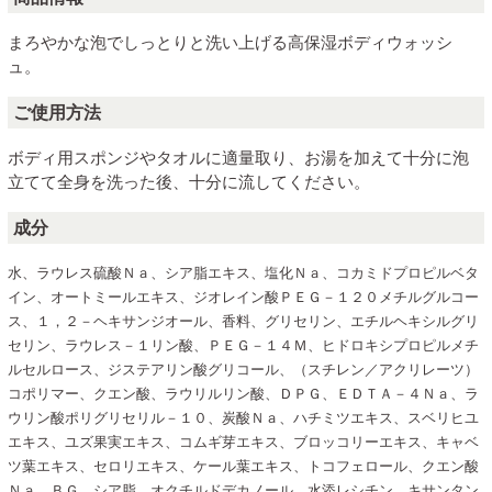
まろやかな泡でしっとりと洗い上げる高保湿ボディウォッシ
ュ。
ご使用方法
ボディ用スポンジやタオルに適量取り、お湯を加えて十分に泡
立てて全身を洗った後、十分に流してください。
成分
水、ラウレス硫酸Ｎａ、シア脂エキス、塩化Ｎａ、コカミドプロピルベタ
イン、オートミールエキス、ジオレイン酸ＰＥＧ－１２０メチルグルコー
ス、１，２－ヘキサンジオール、香料、グリセリン、エチルヘキシルグリ
セリン、ラウレス－１リン酸、ＰＥＧ－１４Ｍ、ヒドロキシプロピルメチ
ルセルロース、ジステアリン酸グリコール、（スチレン／アクリレーツ）
コポリマー、クエン酸、ラウリルリン酸、ＤＰＧ、ＥＤＴＡ－４Ｎａ、ラ
ウリン酸ポリグリセリル－１０、炭酸Ｎａ、ハチミツエキス、スベリヒユ
エキス、ユズ果実エキス、コムギ芽エキス、ブロッコリーエキス、キャベ
ツ葉エキス、セロリエキス、ケール葉エキス、トコフェロール、クエン酸
Ｎａ、ＢＧ、シア脂、オクチルドデカノール、水添レシチン、キサンタン