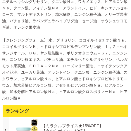
エチルヘキシルグリセリン、クエン酸Ｎａ、ワカメエキス、ヒアルロン酸
Ｎａ、クエン酸、フィチン酸Ｎａ、アラントイン、ヒドロキシエチルセル
ロース、マルトデキストリン、糖水解物、ニンジン種子油、オリーブ果実
油、パチョリ油、ラバンデュラハイブリダ油、セージ油、オウシュウヨモ
ギ油、オレンジ果皮油
【クレンジングフォーム】 水、グリセリン、ココイルイセチオン酸Ｎａ、
ココイルグリシンＫ、ヒドロキシプロピルデンプンリン酸、１，２－ヘキ
サンジオール、ＢＧ、ヤシ脂肪酸Ｋ、ポリクオタニウム－６７、ニンジン
根、ニンジン根エキス、パチョリ油、エチルヘキシルグリセリン、ベルガ
モット果実油、ＥＤＴＡ－２Ｎａ、ローズマリー葉油、ニオイテンジクア
オイ花油、ユーカリ葉油、アラントイン、クエン酸、ニンジン種子油、ス
クワラン、ヒアルロン酸Ｎａ、ヒアルロン酸ヒドロキシプロピルトリモニ
ウム、加水分解ヒアルロン酸、アセチルヒアルロン酸Ｎａ、ヒアルロン
酸、加水分解ヒアルロン酸Ｎａ、ヒアルロン酸クロスポリマーＮａ、ヒア
ルロン酸Ｋ
ランキング
【ミラクルプライス★15%OFF】
【今ならポイント10倍】