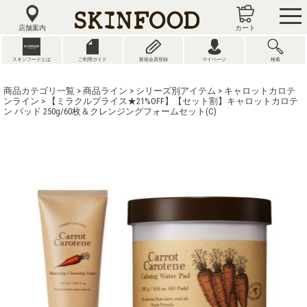
tog
nav
店舗案内
カート
スキンフードとは
ご利用ガイド
新規会員登録
マイページ
検索
商品カテゴリ一覧
>
商品ライン
>
シリーズ別アイテム
>
キャロットカロテ
ンライン
> 【ミラクルプライス★21%OFF】【セット割】キャロットカロテ
ン パッド 250g/60枚＆クレンジングフォームセット(C)