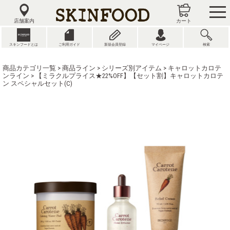
tog
nav
店舗案内
カート
スキンフードとは
ご利用ガイド
新規会員登録
マイページ
検索
商品カテゴリ一覧
>
商品ライン
>
シリーズ別アイテム
>
キャロットカロテ
ンライン
> 【ミラクルプライス★22%OFF】【セット割】キャロットカロテ
ン スペシャルセット(C)