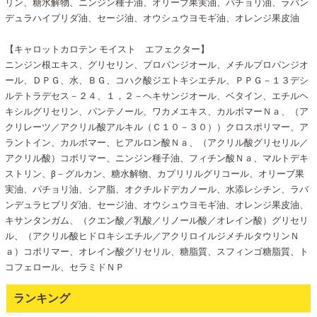
リン、糖水解物、ニンジン種子油、オリーブ果実油、パチョリ油、ラバン
デュラハイブリダ油、セージ油、オウシュウヨモギ油、オレンジ果皮油
【キャロットカロテン モイスト エフェクター】
ニンジン根エキス、グリセリン、プロパンジオール、メチルプロパンジオ
ール、ＤＰＧ、水、ＢＧ、コハク酸ジエトキシエチル、ＰＰＧ－１３デシ
ルテトラデセス－２４、１，２－ヘキサンジオール、ベタイン、エチルヘ
キシルグリセリン、パンテノール、ワカメエキス、カルボマーＮａ、（ア
クリレーツ／アクリル酸アルキル（Ｃ１０－３０））クロスポリマー、ア
ラントイン、カルボマー、ヒアルロン酸Ｎａ、（アクリル酸グリセリル／
アクリル酸）コポリマー、ニンジン種子油、フィチン酸Ｎａ、マルトデキ
ストリン、β－グルカン、糖水解物、カプリリルグリコール、オリーブ果
実油、パチョリ油、シア脂、オクチルドデカノール、水添レシチン、ラバ
ンデュラヒブリダ油、セージ油、オウシュウヨモギ油、オレンジ果皮油、
キサンタンガム、（クエン酸／乳酸／リノール酸／オレイン酸）グリセリ
ル、（アクリル酸ヒドロキシエチル／アクリロイルジメチルタウリンＮ
ａ）コポリマー、オレイン酸グリセリル、糖脂質、スフィンゴ糖脂質、ト
コフェロール、セラミドＮＰ
ランキング