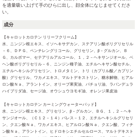
を適量吸い上げて 手のひらに出し、顔全体になじませてくださ
い。
成分
【キャロットカロテン リリーフクリーム】
水、ニンジン根エキス、イソヘキサデカン、ステアリン酸ポリグリセリル
－６、ＤＰＧ、ペンチレングリコール、グリセリン、β－グルカン、Ｂ
Ｇ、カルボマー、セテアリルアルコール、１，２－ヘキサンジオール、ベ
ヘン酸ポリグリセリル－６、ニンジン種子油、エチルヘキサン酸セチル、
エチルヘキシルグリセリン、トロメタミン、トリ（カプリル酸／カプリン
酸）グリセリル、ワカメエキス、マルトデキストリン、糖水解物、ヒアル
ロン酸Ｎａ、アラントイン、オリーブ果実油、パチョリ油、ラバンデュラ
ハイブリダ油、セージ油、オウシュウヨモギ油、オレンジ果皮油
【キャロットカロテン カーミングウォーターパッド】
水、ニンジン根エキス、グリセリン、β－グルカン、ＢＧ、１，２－ヘキ
サンジオール、（Ｃ１２－１４）パレス－１２、エチルヘキシルグリセリ
ン、クエン酸Ｎａ、ワカメエキス、ヒアルロン酸Ｎａ、クエン酸、フィチ
ン酸Ｎａ、アラントイン、ヒドロキシエチルセルロース、マルトデキスト