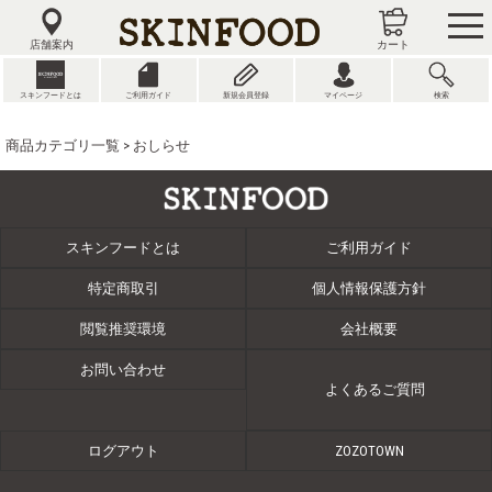
tog
nav
店舗案内
カート
スキンフードとは
ご利用ガイド
新規会員登録
マイページ
検索
商品カテゴリ一覧
> おしらせ
スキンフードとは
ご利用ガイド
特定商取引
個人情報保護方針
閲覧推奨環境
会社概要
お問い合わせ
よくあるご質問
ログアウト
ZOZOTOWN