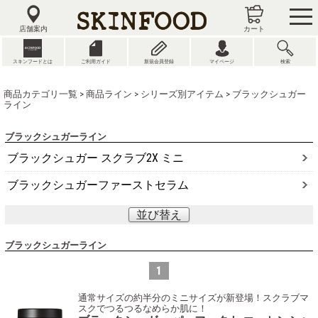
tog
nav
店舗案内
カート
スキンフードとは
ご利用ガイド
新規会員登録
マイページ
検索
商品カテゴリ一覧
>
商品ライン
>
シリーズ別アイテム
> ブラックシュガー
ライン
ブラックシュガーライン
ブラックシュガー スクラブ2X ミニ
ブラックシュガーファーストセラム
並び替え
ブラックシュガーライン
1
通常サイズの約半分のミニサイズが新登場！スクラブマ
スクでつるつるなめらか肌に！