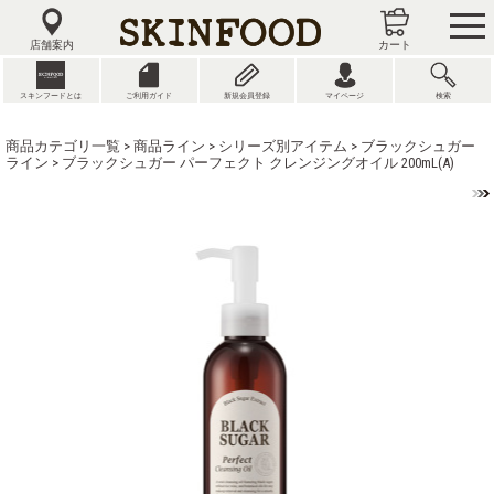
tog
nav
店舗案内
カート
スキンフードとは
ご利用ガイド
新規会員登録
マイページ
検索
商品カテゴリ一覧
>
商品ライン
>
シリーズ別アイテム
>
ブラックシュガー
ライン
> ブラックシュガー パーフェクト クレンジングオイル 200mL(A)