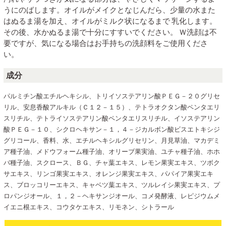
うにのばします。オイルがメイクとなじんだら、少量の水また
はぬるま湯を加え、オイルがミルク状になるまで 乳化します。
その後、水かぬるま湯で十分にすすいでください。 Ｗ洗顔は不
要ですが、気になる場合はお手持ちの洗顔料をご使用くださ
い。
成分
パルミチン酸エチルヘキシル、トリイソステアリン酸ＰＥＧ－２０グリセ
リル、安息香酸アルキル（Ｃ１２－１５）、テトラオクタン酸ペンタエリ
スリチル、テトライソステアリン酸ペンタエリスリチル、イソステアリン
酸ＰＥＧ－１０、シクロヘキサン－１，４－ジカルボン酸ビスエトキシジ
グリコール、香料、水、エチルヘキシルグリセリン、月見草油、マカデミ
ア種子油、メドウフォーム種子油、オリーブ果実油、ユチャ種子油、ホホ
バ種子油、スクロース、ＢＧ、チャ葉エキス、レモン果実エキス、ツボク
サエキス、リンゴ果実エキス、オレンジ果実エキス、パパイア果実エキ
ス、ブロッコリーエキス、キャベツ葉エキス、ツルレイシ果実エキス、プ
ロパンジオール、１，２－ヘキサンジオール、コメ発酵液、レピジウムメ
イエニ根エキス、コウタケエキス、リモネン、シトラール