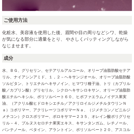
ご使用方法
化粧水、美容液を使用した後、眉間や目の周りなどシワ、乾燥
が気になる部分に適量をとり、 やさしくパッティングしながら
なじませます。
成分
水、ＢＧ、グリセリン、セテアリルアルコール、オリーブ油脂肪酸セテア
リル、ナイアシンアミド、１，２－ヘキサンジオール、オリーブ油脂肪酸
ソルビタン、トリエチルヘキサノイン、ヒマワリ種子油、トリ（カプリル
酸／カプリン酸）グリセリル、シクロヘキサシロキサン、オリーブ油脂肪
酸エチルヘキシル、ポリソルベート６０、ヒポファエラムノイデス果実
油、（アクリル酸ヒドロキシエチル／アクリロイルジメチルタウリンＮ
ａ）コポリマー、アクリレーツコポリマーＮａ、（ジメチコン／ビニルジ
メチコン）クロスポリマー、ポロキサマー２３５、オレイン酸ポリグリセ
リル－４、プルヌスセロチナ果実エキス、キサンタンガム、レチノール、
パンテノール、ベタイン、アラントイン、ポリソルベート２０、アスコル