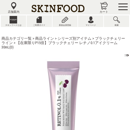
tog
nav
店舗案内
カート
スキンフードとは
ご利用ガイド
新規会員登録
マイページ
検索
商品カテゴリ一覧
>
商品ライン
>
シリーズ別アイテム
>
ブラックチェリー
ライン
> 【在庫限りP15倍】ブラックチェリー レチノ0.1アイクリーム
30mL(D)