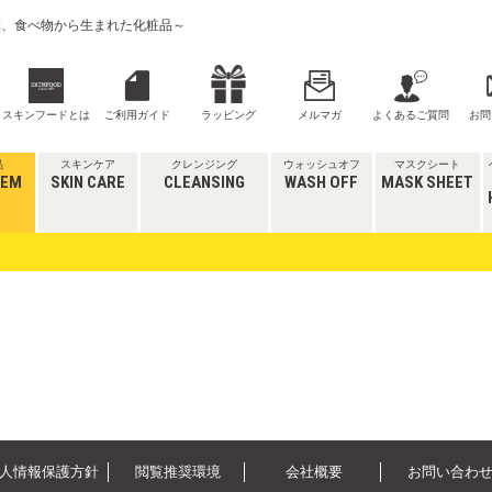
喜ぶ、食べ物から生まれた化粧品～
スキンフードとは
ご利用ガイド
ラッピング
メルマガ
よくあるご質問
お問
品
スキンケア
クレンジング
ウォッシュオフ
マスクシート
TEM
SKIN CARE
CLEANSING
WASH OFF
MASK SHEET
人情報保護方針
閲覧推奨環境
会社概要
お問い合わ