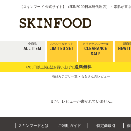
【スキンフード 公式サイト】（SKINFOOD日本総代理店） ～素肌が
全商品
スペシャルセット
クリアランスセール
新商
ALL ITEM
LIMITED SET
CLEARANCE
NEW I
SALE
送料無料
4,950円以上(税込)お買い上げで
商品カテゴリ一覧
> ももさんのレビュー
まだ、レビューが書かれていません。
スキンフードとは
ご利用ガイド
特定商取引
個