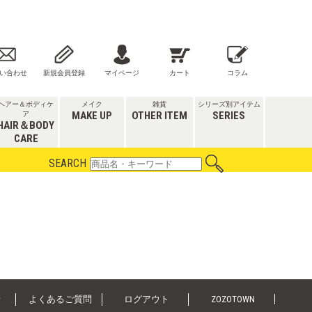
い合わせ
新規会員登録
マイページ
カート
コラム
ヘアー＆ボディケ
メイク
雑貨
シリーズ別アイテム
MAKE UP
OTHER ITEM
SERIES
ア
HAIR＆BODY
CARE
SEARCH
せ
よくあるご質問
ログアウト
ZOZOTOWN