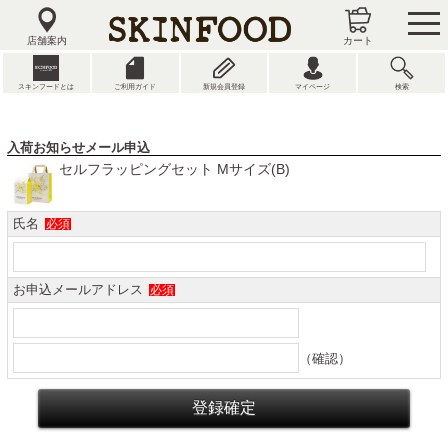
tog
nav
店舗案内
カート
スキンフードとは
ご利用ガイド
新規会員登録
マイページ
検索
入荷お知らせメール申込
セルフラッピングセット Mサイズ(B)
氏名
必須
お申込メールアドレス
必須
（確認）