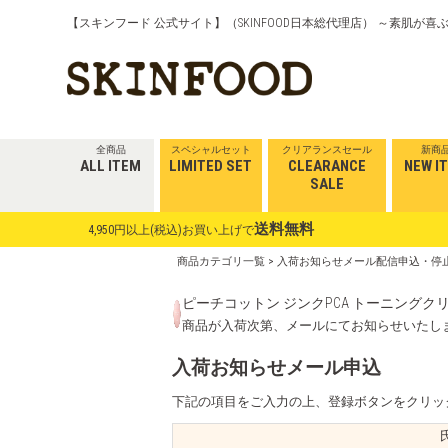
【スキンフード 公式サイト】（SKINFOOD日本総代理店） ～素肌が
全商品
スペシャルセット
クリアランスセール
新商
ALL ITEM
LIMITED SET
CLEARANCE
NEW I
SALE
送料無料
4,950円以上(税込)お買い上げで
商品カテゴリ一覧
> 入荷お知らせメール配信申込・停
ピーチコットン ジンクPCA トーニングクリー
商品が入荷次第、メールにてお知らせいたし
入荷お知らせメール申込
下記の項目をご入力の上、登録ボタンをクリッ