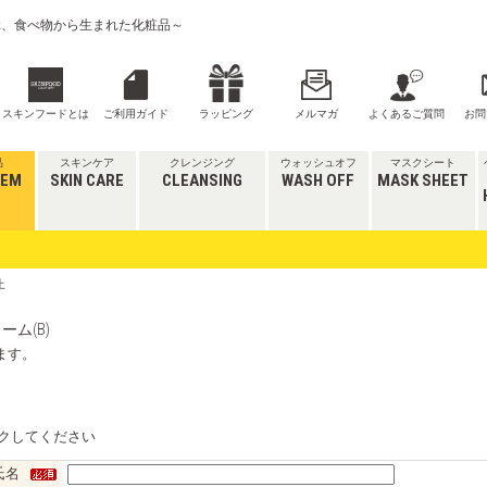
喜ぶ、食べ物から生まれた化粧品～
スキンフードとは
ご利用ガイド
ラッピング
メルマガ
よくあるご質問
お問
品
スキンケア
クレンジング
ウォッシュオフ
マスクシート
TEM
SKIN CARE
CLEANSING
WASH OFF
MASK SHEET
止
ム(B)
ます。
クしてください
氏名