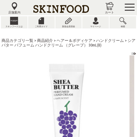
tog
nav
店舗案内
カート
スキンフードとは
ご利用ガイド
新規会員登録
マイページ
検索
商品カテゴリ一覧
>
商品紹介
>
ヘアー＆ボディケア
>
ハンドクリーム
> シア
バター パフューム ハンドクリーム （グレープ） 30mL(B)