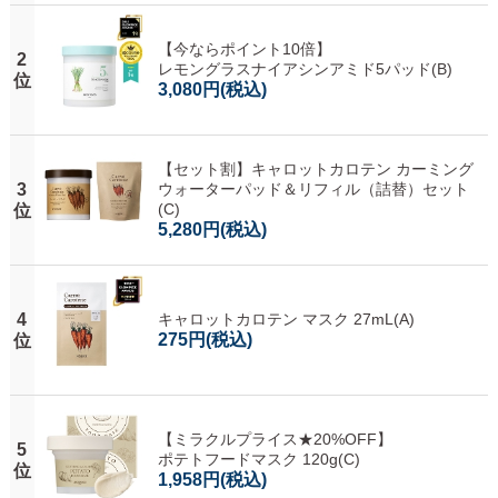
【今ならポイント10倍】
2
レモングラスナイアシンアミド5パッド(B)
位
3,080円
(税込)
【セット割】キャロットカロテン カーミング
3
ウォーターパッド＆リフィル（詰替）セット
(C)
位
5,280円
(税込)
4
キャロットカロテン マスク 27mL(A)
275円
(税込)
位
【ミラクルプライス★20%OFF】
5
ポテトフードマスク 120g(C)
位
1,958円
(税込)