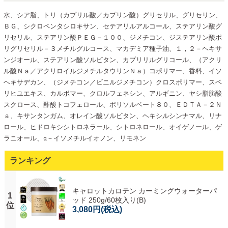
水、シア脂、トリ（カプリル酸／カプリン酸）グリセリル、グリセリン、
ＢＧ、シクロペンタシロキサン、セテアリルアルコール、ステアリン酸グ
リセリル、ステアリン酸ＰＥＧ－１００、ジメチコン、ジステアリン酸ポ
リグリセリル－３メチルグルコース、マカデミア種子油、１，２－ヘキサ
ンジオール、ステアリン酸ソルビタン、カプリリルグリコール、（アクリ
ル酸Ｎａ／アクリロイルジメチルタウリンＮａ）コポリマー、香料、イソ
ヘキサデカン、（ジメチコン／ビニルジメチコン）クロスポリマー、スベ
リヒユエキス、カルボマー、クロルフェネシン、アルギニン、ヤシ脂肪酸
スクロース、酢酸トコフェロール、ポリソルベート８０、ＥＤＴＡ－２Ｎ
ａ、キサンタンガム、オレイン酸ソルビタン、ヘキシルシンナマル、リナ
ロール、ヒドロキシシトロネラール、シトロネロール、オイゲノール、ゲ
ラニオール、α－イソメチルイオノン、リモネン
ランキング
キャロットカロテン カーミングウォーターパ
1
ッド 250g/60枚入り(B)
位
3,080円
(税込)