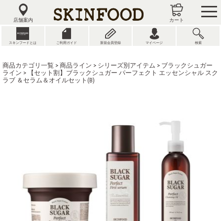
tog
nav
店舗案内
カート
スキンフードとは
ご利用ガイド
新規会員登録
マイページ
検索
商品カテゴリ一覧
>
商品ライン
>
シリーズ別アイテム
>
ブラックシュガー
ライン
> 【セット割】ブラックシュガー パーフェクト エッセンシャル スク
ラブ ＆セラム＆オイルセット(B)