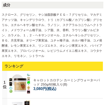
成分
スクロース、グリセリン、ヤシ油脂肪酸ＰＥＧ－７グリセリル、マカデミ
アナッツ油、キャンデリラロウ、トリ（カプリル酸／カプリン酸）グリセ
リル、エチルヘキサン酸セチル、ラノリン、ステアラルコニウムヘクトラ
イト、メドウフォーム種子油、シア脂、水、香料、ラウリン酸ソルビタ
ン、カラメル、１，２－ヘキサンジオール、エチルヘキシルグリセリン、
ＢＧ、月見草油、オリーブ果実油、ユチャ種子油、ホホバ種子油、コメ発
酵液、レモン果実エキス、リンゴエキス、オレンジ果実エキス、パパイア
果実エキス、プロパンジオール、レピジウムメイエニ根エキス、コウタケ
エキス、リモネン、シトラール
ランキング
キャロットカロテン カーミングウォーターパ
1
ッド 250g/60枚入り(B)
位
3,080円
(税込)