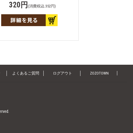
320円
(消費税込:352円)
せ
よくあるご質問
ログアウト
ZOZOTOWN
erved.