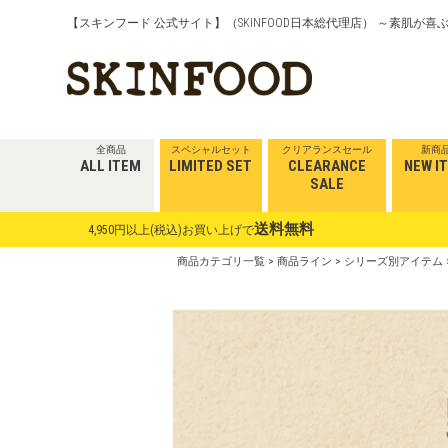
【スキンフード 公式サイト】（SKINFOOD日本総代理店） ～素肌が
クリアランスセール
スペシャルセット
新商
全商品
LIMITED SET
CLEARANCE
NEW I
ALL ITEM
SALE
送料無料
4,950円以上(税込)お買い上げで
商品カテゴリ一覧
>
商品ライン
>
シリーズ別アイテム