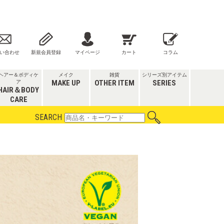
い合わせ
新規会員登録
マイページ
カート
コラム
ヘアー＆ボディケ
メイク
雑貨
シリーズ別アイテム
MAKE UP
OTHER ITEM
SERIES
ア
HAIR＆BODY
CARE
SEARCH