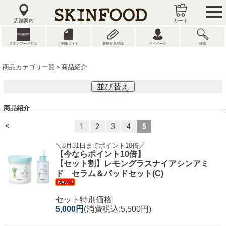
tog
nav
店舗案内
カート
スキンフードとは
ご利用ガイド
新規会員登録
マイページ
検索
商品カテゴリ一覧
> 商品紹介
並び替え
商品紹介
<
1
2
3
4
5
＼8月31日までポイント10倍／
【今ならポイント10倍】
【セット割】レモングラスナイアシンアミ
ド セラム＆パッドセット(C)
セット特別価格
5,000円
(消費税込:5,500円)