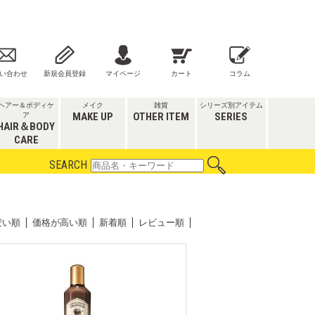
い合わせ
新規会員登録
マイページ
カート
コラム
ヘアー＆ボディケ
メイク
雑貨
シリーズ別アイテム
MAKE UP
OTHER ITEM
SERIES
ア
HAIR＆BODY
CARE
SEARCH
安い順
価格が高い順
新着順
レビュー順