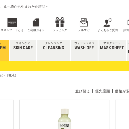
喜ぶ、食べ物から生まれた化粧品～
スキンフードとは
ご利用ガイド
ラッピング
メルマガ
よくあるご質問
お問
品
スキンケア
クレンジング
ウォッシュオフ
マスクシート
TEM
SKIN CARE
CLEANSING
WASH OFF
MASK SHEET
ジョン（乳液）
並び替え
優先度順
価格が