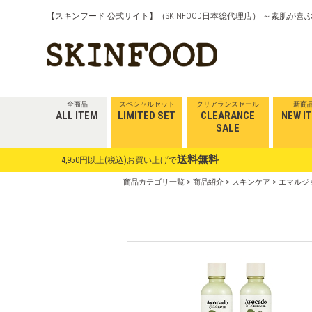
【スキンフード 公式サイト】（SKINFOOD日本総代理店） ～素肌が
全商品
スペシャルセット
クリアランスセール
新商
ALL ITEM
LIMITED SET
CLEARANCE
NEW I
SALE
送料無料
4,950円以上(税込)お買い上げで
商品カテゴリ一覧
>
商品紹介
>
スキンケア
> エマル