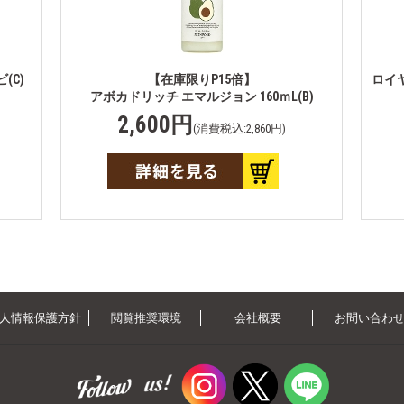
(C)
【在庫限りP15倍】
ロイ
アボカドリッチ エマルジョン 160ｍL(B)
2,600円
(消費税込:2,860円)
人情報保護方針
閲覧推奨環境
会社概要
お問い合わ