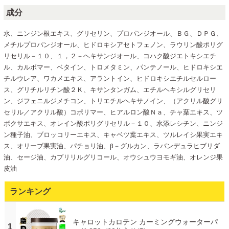
成分
水、ニンジン根エキス、グリセリン、プロパンジオール、ＢＧ、ＤＰＧ、
メチルプロパンジオール、ヒドロキシアセトフェノン、ラウリン酸ポリグ
リセリル－１０、１，２－ヘキサンジオール、コハク酸ジエトキシエチ
ル、カルボマー、ベタイン、トロメタミン、パンテノール、ヒドロキシエ
チルウレア、ワカメエキス、アラントイン、ヒドロキシエチルセルロー
ス、グリチルリチン酸２Ｋ、キサンタンガム、エチルヘキシルグリセリ
ン、ジフェニルジメチコン、トリエチルヘキサノイン、（アクリル酸グリ
セリル／アクリル酸）コポリマー、ヒアルロン酸Ｎａ、チャ葉エキス、ツ
ボクサエキス、オレイン酸ポリグリセリル－１０、水添レシチン、ニンジ
ン種子油、ブロッコリーエキス、キャベツ葉エキス、ツルレイシ果実エキ
ス、オリーブ果実油、パチョリ油、β－グルカン、ラバンデュラヒブリダ
油、セージ油、カプリリルグリコール、オウシュウヨモギ油、オレンジ果
皮油
ランキング
キャロットカロテン カーミングウォーターパ
1