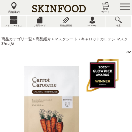
tog
nav
店舗案内
カート
スキンフードとは
ご利用ガイド
新規会員登録
マイページ
検索
商品カテゴリ一覧
>
商品紹介
>
マスクシート
> キャロットカロテン マスク
27mL(A)